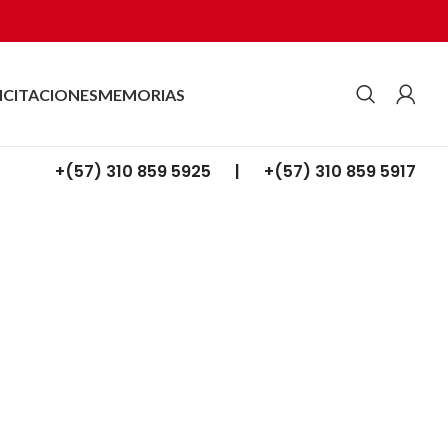
ICITACIONES
MEMORIAS
+(57) 310 859 5925 |
+(57) 310 859 5917
n Med Wheel of