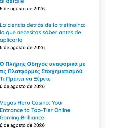
al detalle
6 de agosto de 2026
La ciencia detrás de la tretinoína:
lo que necesitas saber antes de
aplicarla
6 de agosto de 2026
Ο Πλήρης Οδηγός αναφορικά με
τις Πλατφόρμες Στοιχηματισμού:
Τι Πρέπει να Ξέρετε
6 de agosto de 2026
Vegas Hero Casino: Your
Entrance to Top-Tier Online
Gaming Brilliance
6 de agosto de 2026