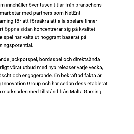
m innehåller över tusen titlar från branschens
amarbetar med partners som NetEnt,
ing för att försäkra att alla spelare finner
rt
öppna sidan
koncentrerar sig på kvalitet
je spel har valts ut noggrant baserat på
ningspotential.
kande jackpotspel, bordsspel och direktsända
rligt vårat utbud med nya releaser varje vecka,
 fräscht och engagerande. En bekräftad fakta är
Innovation Group och har sedan dess etablerat
ka marknaden med tillstånd från Malta Gaming