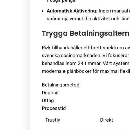
riktiga pengar
Automatisk Aktivering:
Ingen manual r
spårar självmant din aktivitet och låser
Trygga Betalningsaltern
Rizk tillhandahåller ett brett spektrum 
svenska casinomarknaden. Vi fokuserar 
behandlas inom 24 timmar. Vårt system 
moderna e-plånböcker för maximal flexibi
Betalningsmetod
Deposit
Uttag
Processtid
Trustly
Direkt