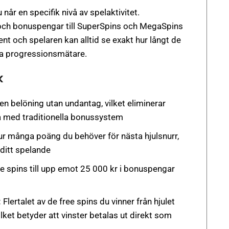
når en specifik nivå av spelaktivitet.
 och bonuspengar till SuperSpins och MegaSpins
nt och spelaren kan alltid se exakt hur långt de
iva progressionsmätare.
k
 en belöning utan undantag, vilket eliminerar
å med traditionella bonussystem
hur många poäng du behöver för nästa hjulsnurr,
 ditt spelande
ee spins till upp emot 25 000 kr i bonuspengar
:
Flertalet av de free spins du vinner från hjulet
lket betyder att vinster betalas ut direkt som