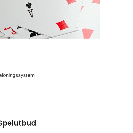
 Belöningssystem
 Spelutbud