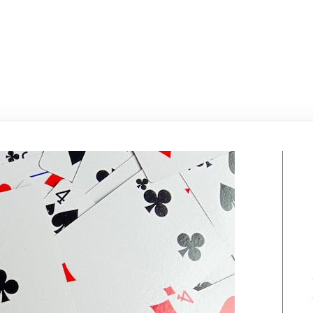
Por
Equipo2 Sense
junio 4, 2026