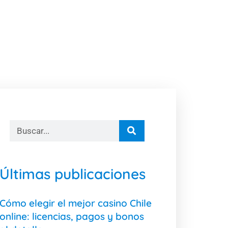
Últimas publicaciones
Cómo elegir el mejor casino Chile
online: licencias, pagos y bonos