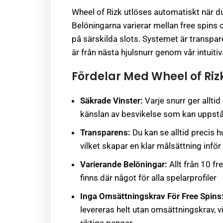
Wheel of Rizk utlöses automatiskt när du 
Belöningarna varierar mellan free spins
på särskilda slots. Systemet är transpare
är från nästa hjulsnurr genom vår intuit
Fördelar Med Wheel of Riz
Säkrade Vinster:
Varje snurr ger alltid
känslan av besvikelse som kan uppst
Transparens:
Du kan se alltid precis 
vilket skapar en klar målsättning inför
Varierande Belöningar:
Allt från 10 fr
finns där något för alla spelarprofiler
Inga Omsättningskrav För Free Spins
levereras helt utan omsättningskrav, vi