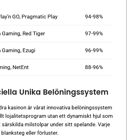
Play’n GO, Pragmatic Play
94-98%
n Gaming, Red Tiger
97-99%
n Gaming, Ezugi
96-99%
ing, NetEnt
88-96%
ciella Unika Belöningssystem
ndra kasinon är vårat innovativa belöningssystem
ellt lojalitetsprogram utan ett dynamiskt hjul som
 särskilda milstolpar under sitt spelande. Varje
 blanksteg eller förluster.