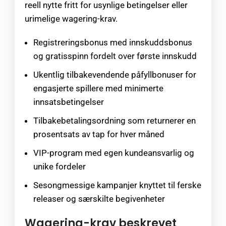
reell nytte fritt for usynlige betingelser eller
urimelige wagering-krav.
Registreringsbonus med innskuddsbonus
og gratisspinn fordelt over første innskudd
Ukentlig tilbakevendende påfyllbonuser for
engasjerte spillere med minimerte
innsatsbetingelser
Tilbakebetalingsordning som returnerer en
prosentsats av tap for hver måned
VIP-program med egen kundeansvarlig og
unike fordeler
Sesongmessige kampanjer knyttet til ferske
releaser og særskilte begivenheter
Wagering-krav beskrevet