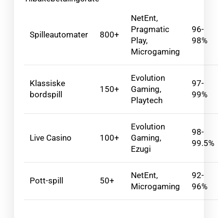
NetEnt,
Pragmatic
96-
Spilleautomater
800+
Play,
98%
Microgaming
Evolution
Klassiske
97-
150+
Gaming,
bordspill
99%
Playtech
Evolution
98-
Live Casino
100+
Gaming,
99.5%
Ezugi
NetEnt,
92-
Pott-spill
50+
Microgaming
96%