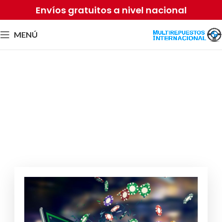
Envíos gratuitos a nivel nacional
MENÚ
Rolixo Casino – Din
fullstendige håndbok til spill
og utbetalinger
Por
Equipo2 Sense
mayo 28, 2026