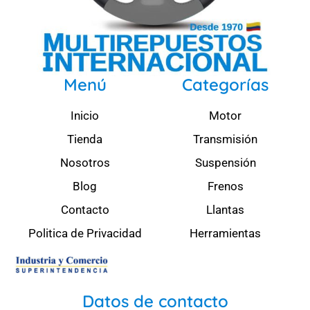
Menú
Categorías
Inicio
Motor
Tienda
Transmisión
Nosotros
Suspensión
Blog
Frenos
Contacto
Llantas
Politica de Privacidad
Herramientas
Datos de contacto