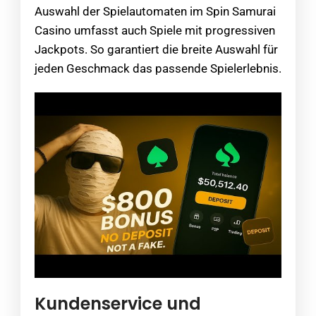
Auswahl der Spielautomaten im Spin Samurai
Casino umfasst auch Spiele mit progressiven
Jackpots. So garantiert die breite Auswahl für
jeden Geschmack das passende Spielerlebnis.
Kundenservice und