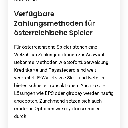
Verfügbare
Zahlungsmethoden für
österreichische Spieler
Für österreichische Spieler stehen eine
Vielzahl an Zahlungsoptionen zur Auswahl.
Bekannte Methoden wie Sofortüberweisung,
Kreditkarte und Paysafecard sind weit
verbreitet. E-Wallets wie Skrill und Neteller
bieten schnelle Transaktionen. Auch lokale
Lösungen wie EPS oder giropay werden häufig
angeboten. Zunehmend setzen sich auch
moderne Optionen wie cryptocurrencies
durch.