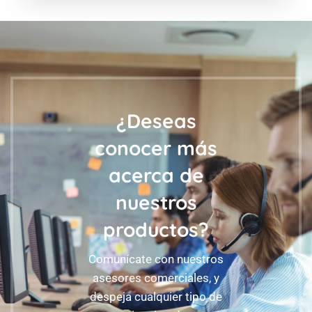
¿Deseas
conocer más
acerca de
nuestros
productos?
Comunícate con nuestros
asesores comerciales, y
despeja cualquier tipo de