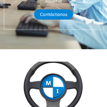
inquietud
Contáctanos