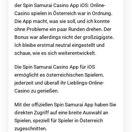
der Spin Samurai Casino App iOS: Online-
Casino spielen in Österreich war in Ordnung.
Die App macht, was sie soll, und ich konnte
ohne Probleme ein paar Runden drehen. Der
Bonus war allerdings nicht der großzügigste.
Ich bleibe erstmal neutral eingestellt und
schaue, wie es sich weiterentwickelt.
Die Spin Samurai Casino App für iOS
ermöglicht es österreichischen Spielern,
jederzeit und überall ihr Lieblings-Online-
Casino zu genießen.
Mit der offiziellen Spin Samurai App haben Sie
direkten Zugriff auf eine breite Auswahl an
Spielen, speziell für Spieler in Österreich
zugeschnitten.