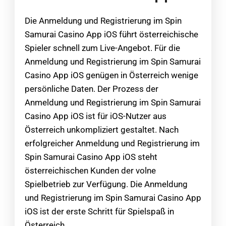
Die Anmeldung und Registrierung im Spin
Samurai Casino App iOS führt österreichische
Spieler schnell zum Live-Angebot. Für die
Anmeldung und Registrierung im Spin Samurai
Casino App iOS genügen in Österreich wenige
persönliche Daten. Der Prozess der
Anmeldung und Registrierung im Spin Samurai
Casino App iOS ist für iOS-Nutzer aus
Österreich unkompliziert gestaltet. Nach
erfolgreicher Anmeldung und Registrierung im
Spin Samurai Casino App iOS steht
österreichischen Kunden der volne
Spielbetrieb zur Verfügung. Die Anmeldung
und Registrierung im Spin Samurai Casino App
iOS ist der erste Schritt für Spielspaß in
Österreich.