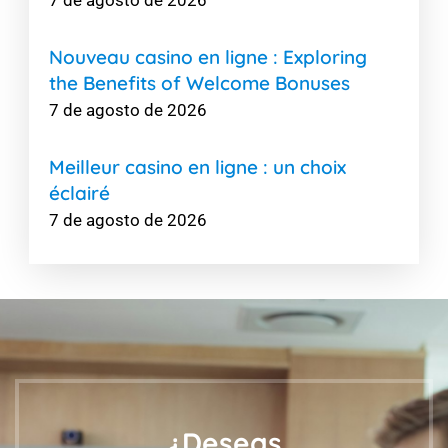
7 de agosto de 2026
Nouveau casino en ligne : Exploring
the Benefits of Welcome Bonuses
7 de agosto de 2026
Meilleur casino en ligne : un choix
éclairé
7 de agosto de 2026
¿Deseas