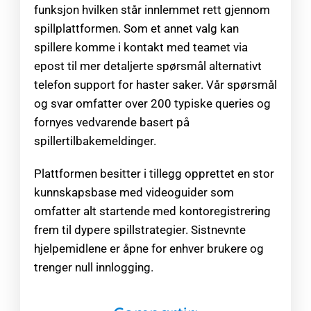
funksjon hvilken står innlemmet rett gjennom
spillplattformen. Som et annet valg kan
spillere komme i kontakt med teamet via
epost til mer detaljerte spørsmål alternativt
telefon support for haster saker. Vår spørsmål
og svar omfatter over 200 typiske queries og
fornyes vedvarende basert på
spillertilbakemeldinger.
Plattformen besitter i tillegg opprettet en stor
kunnskapsbase med videoguider som
omfatter alt startende med kontoregistrering
frem til dypere spillstrategier. Sistnevnte
hjelpemidlene er åpne for enhver brukere og
trenger null innlogging.