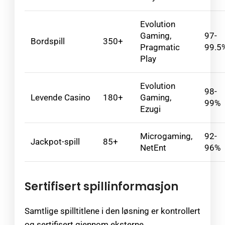
Evolution
Gaming,
97-
Bordspill
350+
Pragmatic
99.5
Play
Evolution
98-
Levende Casino
180+
Gaming,
99%
Ezugi
Microgaming,
92-
Jackpot-spill
85+
NetEnt
96%
Sertifisert spillinformasjon
Samtlige spilltitlene i den løsning er kontrollert
og sertifisert gjennom eksterne