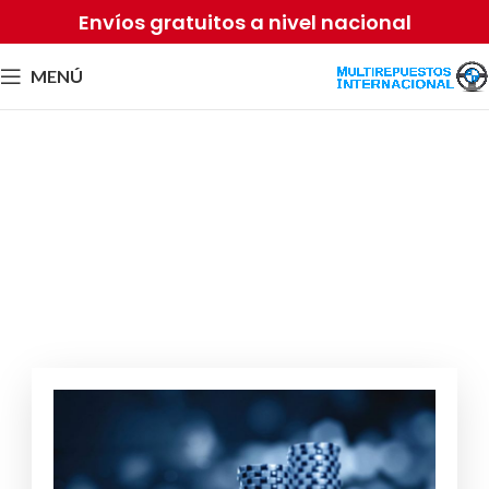
Envíos gratuitos a nivel nacional
MENÚ
SpinCity Spillside – Di
Endelige Guide til
Spillerfaring og Gevinster
Por
Equipo2 Sense
mayo 28, 2026