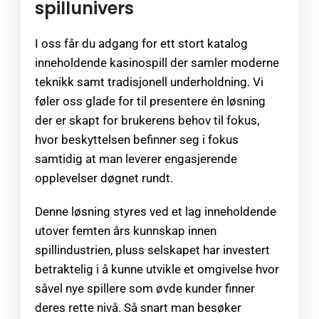
spillunivers
I oss får du adgang for ett stort katalog
inneholdende kasinospill der samler moderne
teknikk samt tradisjonell underholdning. Vi
føler oss glade for til presentere én løsning
der er skapt for brukerens behov til fokus,
hvor beskyttelsen befinner seg i fokus
samtidig at man leverer engasjerende
opplevelser døgnet rundt.
Denne løsning styres ved et lag inneholdende
utover femten års kunnskap innen
spillindustrien, pluss selskapet har investert
betraktelig i å kunne utvikle et omgivelse hvor
såvel nye spillere som øvde kunder finner
deres rette nivå. Så snart man besøker