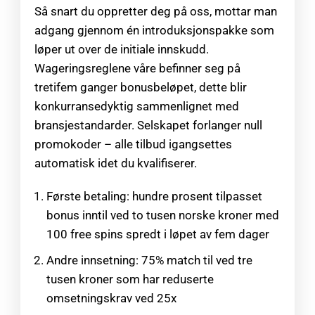
Så snart du oppretter deg på oss, mottar man
adgang gjennom én introduksjonspakke som
løper ut over de initiale innskudd.
Wageringsreglene våre befinner seg på
tretifem ganger bonusbeløpet, dette blir
konkurransedyktig sammenlignet med
bransjestandarder. Selskapet forlanger null
promokoder – alle tilbud igangsettes
automatisk idet du kvalifiserer.
Første betaling: hundre prosent tilpasset
bonus inntil ved to tusen norske kroner med
100 free spins spredt i løpet av fem dager
Andre innsetning: 75% match til ved tre
tusen kroner som har reduserte
omsetningskrav ved 25x