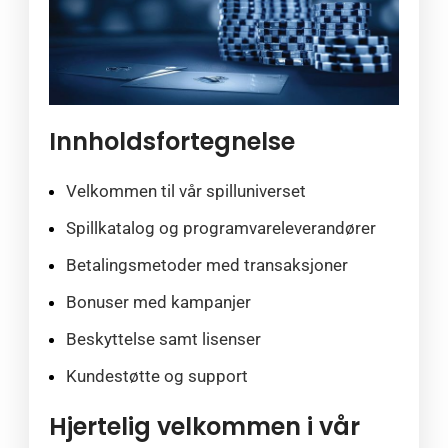
Innholdsfortegnelse
Velkommen til vår spilluniverset
Spillkatalog og programvareleverandører
Betalingsmetoder med transaksjoner
Bonuser med kampanjer
Beskyttelse samt lisenser
Kundestøtte og support
Hjertelig velkommen i vår