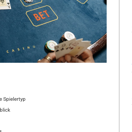
e Spielertyp
blick
t