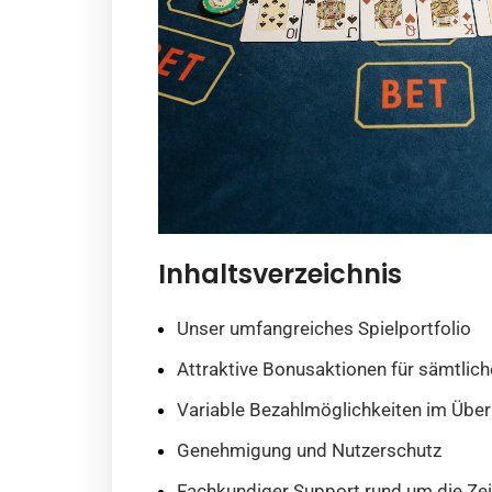
Inhaltsverzeichnis
Unser umfangreiches Spielportfolio
Attraktive Bonusaktionen für sämtlich
Variable Bezahlmöglichkeiten im Über
Genehmigung und Nutzerschutz
Fachkundiger Support rund um die Zei