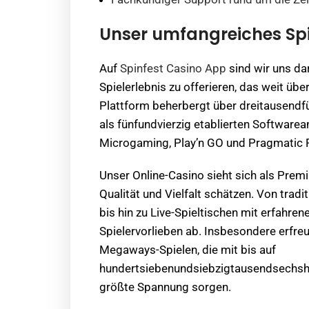
Unser umfangreiches Spi
Auf
Spinfest Casino App
sind wir uns da
Spielerlebnis zu offerieren, das weit ü
Plattform beherbergt über dreitausendf
als fünfundvierzig etablierten Software
Microgaming, Play’n GO und Pragmatic P
Unser Online-Casino sieht sich als Premi
Qualität und Vielfalt schätzen. Von trad
bis hin zu Live-Spieltischen mit erfahre
Spielervorlieben ab. Insbesondere erfre
Megaways-Spielen, die mit bis auf
hundertsiebenundsiebzigtausendsechsh
größte Spannung sorgen.