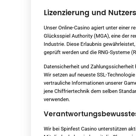
Lizenzierung und Nutzer
Unser Online-Casino agiert unter einer r
Glücksspiel Authority (MGA), eine der 
Industrie. Diese Erlaubnis gewährleistet,
geprüft werden und die RNG-Systeme (RN
Datensicherheit und Zahlungssicherheit 
Wir setzen auf neueste SSL-Technologie
vertrauliche Informationen unserer Game
jene Chiffriertechnik dem selben Standar
verwenden.
Verantwortungsbewusstes 
Wir bei Spinfest Casino unterstützen akt