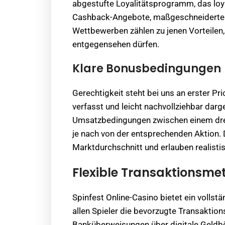
abgestufte Loyalitätsprogramm, das loyal
Cashback-Angebote, maßgeschneiderte B
Wettbewerben zählen zu jenen Vorteilen,
entgegensehen dürfen.
Klare Bonusbedingungen
Gerechtigkeit steht bei uns an erster Pr
verfasst und leicht nachvollziehbar darge
Umsatzbedingungen zwischen einem drei
je nach von der entsprechenden Aktion.
Marktdurchschnitt und erlauben realist
Flexible Transaktionsme
Spinfest Online-Casino bietet ein voll
allen Spieler die bevorzugte Transaktio
Banküberweisungen über digitale Geldbör