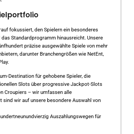
elportfolio
rauf fokussiert, den Spielern ein besonderes
ber das Standardprogramm hinausreicht. Unsere
ünfhundert präzise ausgewählte Spiele von mehr
anbietern, darunter Branchengrößen wie NetEnt,
lay.
um-Destination für gehobene Spieler, die
itionellen Slots über progressive Jackpot-Slots
nen Croupiers – wir umfassen alle
ut sind wir auf unsere besondere Auswahl von
undertneunundvierzig Auszahlungswegen für