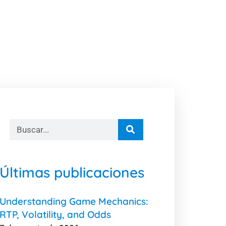
Últimas publicaciones
Understanding Game Mechanics:
RTP, Volatility, and Odds