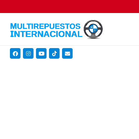
Spinfest Casin