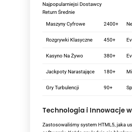
Najpopularniejsi Dostawcy
Return Średnie
Maszyny Cyfrowe
2400+
Ne
Rozgrywki Klasyczne
450+
Ev
Kasyno Na Żywo
380+
Ev
Jackpoty Narastające
180+
Mi
Gry Turbulencji
90+
Sp
Technologia i Innowacje 
Zastosowaliśmy system HTML5, jaka us