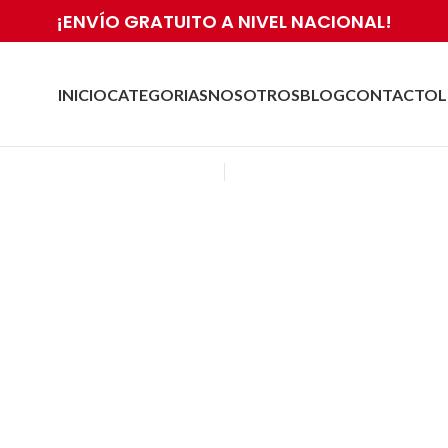
¡ENVÍO GRATUITO A NIVEL NACIONAL!
INICIO
CATEGORIAS
NOSOTROS
BLOG
CONTACTO
L
syno – Wyczerpujący Guide
Do Gier Współczesnej Ery