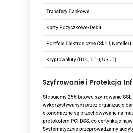
Transfery Bankowe
Karty Pożyczkowe/Debit
Portfele Elektroniczne (Skrill, Neteller)
Kryptowaluty (BTC, ETH, USDT)
Szyfrowanie i Protekcja In
Stosujemy 256-bitowe szyfrowanie SSL,
wykorzystywanym przez organizacje ban
ekonomiczne są przechowywane na mas
protokołem PCI DSS, co certyfikuje naj
Systematycznie przeprowadzamy audyty