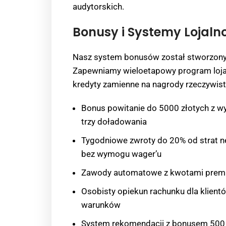
audytorskich.
Bonusy i Systemy Lojaln
Nasz system bonusów został stworzony z
Zapewniamy wieloetapowy program lojal
kredyty zamienne na nagrody rzeczywist
Bonus powitanie do 5000 złotych z 
trzy doładowania
Tygodniowe zwroty do 20% od strat ne
bez wymogu wager’u
Zawody automatowe z kwotami premii
Osobisty opiekun rachunku dla klient
warunków
System rekomendacji z bonusem 500