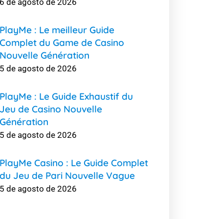
6 de agosto de 2026
PlayMe : Le meilleur Guide
Complet du Game de Casino
Nouvelle Génération
5 de agosto de 2026
PlayMe : Le Guide Exhaustif du
Jeu de Casino Nouvelle
Génération
5 de agosto de 2026
PlayMe Casino : Le Guide Complet
du Jeu de Pari Nouvelle Vague
5 de agosto de 2026