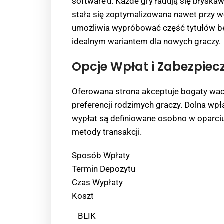
software’u. Każde gry ładują się błyskaw
stała się zoptymalizowana nawet przy w
umożliwia wypróbować część tytułów be
idealnym wariantem dla nowych graczy.
Opcje Wpłat i Zabezpiecz
Oferowana strona akceptuje bogaty wa
preferencji rodzimych graczy. Dolna wpł
wypłat są definiowane osobno w oparci
metody transakcji.
Sposób Wpłaty
Termin Depozytu
Czas Wypłaty
Koszt
BLIK