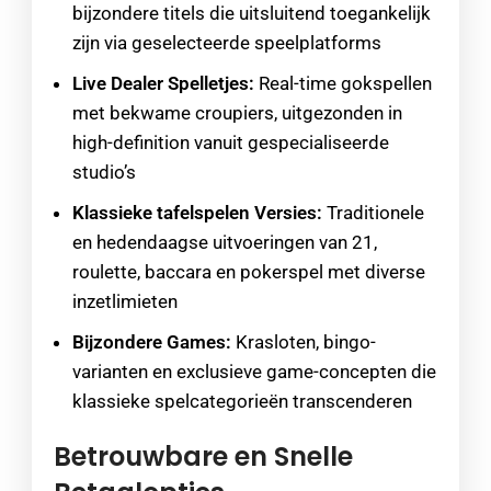
bijzondere titels die uitsluitend toegankelijk
zijn via geselecteerde speelplatforms
Live Dealer Spelletjes:
Real-time gokspellen
met bekwame croupiers, uitgezonden in
high-definition vanuit gespecialiseerde
studio’s
Klassieke tafelspelen Versies:
Traditionele
en hedendaagse uitvoeringen van 21,
roulette, baccara en pokerspel met diverse
inzetlimieten
Bijzondere Games:
Krasloten, bingo-
varianten en exclusieve game-concepten die
klassieke spelcategorieën transcenderen
Betrouwbare en Snelle