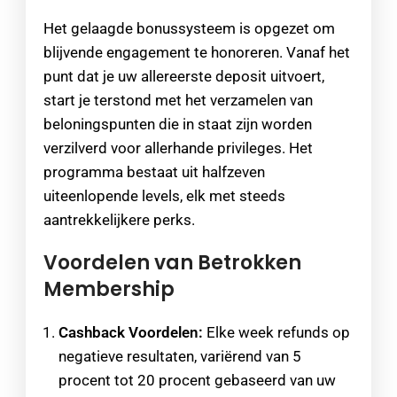
Het gelaagde bonussysteem is opgezet om
blijvende engagement te honoreren. Vanaf het
punt dat je uw allereerste deposit uitvoert,
start je terstond met het verzamelen van
beloningspunten die in staat zijn worden
verzilverd voor allerhande privileges. Het
programma bestaat uit halfzeven
uiteenlopende levels, elk met steeds
aantrekkelijkere perks.
Voordelen van Betrokken
Membership
Cashback Voordelen:
Elke week refunds op
negatieve resultaten, variërend van 5
procent tot 20 procent gebaseerd van uw