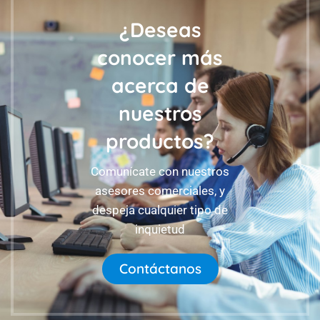
¿Deseas
conocer más
acerca de
nuestros
productos?
Comunícate con nuestros
asesores comerciales, y
despeja cualquier tipo de
inquietud
Contáctanos