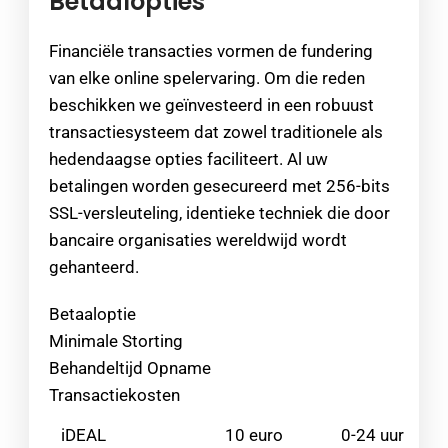
Betaalopties
Financiële transacties vormen de fundering
van elke online spelervaring. Om die reden
beschikken we geïnvesteerd in een robuust
transactiesysteem dat zowel traditionele als
hedendaagse opties faciliteert. Al uw
betalingen worden gesecureerd met 256-bits
SSL-versleuteling, identieke techniek die door
bancaire organisaties wereldwijd wordt
gehanteerd.
Betaaloptie
Minimale Storting
Behandeltijd Opname
Transactiekosten
iDEAL
10 euro
0-24 uur