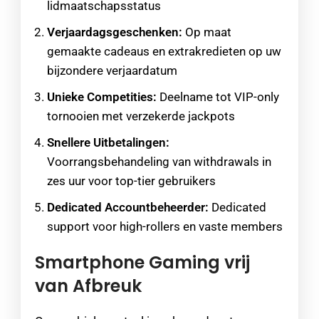
lidmaatschapsstatus
Verjaardagsgeschenken:
Op maat
gemaakte cadeaus en extrakredieten op uw
bijzondere verjaardatum
Unieke Competities:
Deelname tot VIP-only
tornooien met verzekerde jackpots
Snellere Uitbetalingen:
Voorrangsbehandeling van withdrawals in
zes uur voor top-tier gebruikers
Dedicated Accountbeheerder:
Dedicated
support voor high-rollers en vaste members
Smartphone Gaming vrij
van Afbreuk