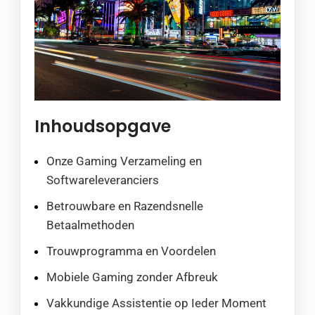
Inhoudsopgave
Onze Gaming Verzameling en
Softwareleveranciers
Betrouwbare en Razendsnelle
Betaalmethoden
Trouwprogramma en Voordelen
Mobiele Gaming zonder Afbreuk
Vakkundige Assistentie op Ieder Moment