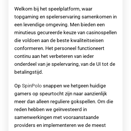
Welkom bij het speelplatform, waar
topgaming en spelerservaring samenkomen in
een levendige omgeving. Men bieden een
minutieus gecureerde keuze van casinospellen
die voldoen aan de beste kwaliteitseisen
conformeren. Het personeel functioneert
continu aan het verbeteren van ieder
onderdeel van je spelervaring, van de UI tot de
betalingstijd.
Op
SpinPolo
snappen we hetgeen huidige
gamers op speurtocht zijn naar aanzienlijk
meer dan alleen reguliere gokspellen. Om die
reden hebben we geïnvesteerd in
samenwerkingen met vooraanstaande
providers en implementeren we de meest