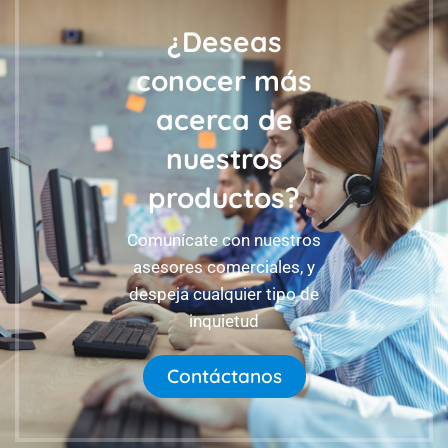
¿Deseas
conocer más
acerca de
nuestros
productos?
Comunícate con nuestros
asesores comerciales, y
despeja cualquier tipo de
inquietud
Contáctanos