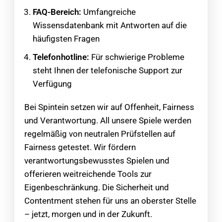
FAQ-Bereich:
Umfangreiche
Wissensdatenbank mit Antworten auf die
häufigsten Fragen
Telefonhotline:
Für schwierige Probleme
steht Ihnen der telefonische Support zur
Verfügung
Bei Spintein setzen wir auf Offenheit, Fairness
und Verantwortung. All unsere Spiele werden
regelmäßig von neutralen Prüfstellen auf
Fairness getestet. Wir fördern
verantwortungsbewusstes Spielen und
offerieren weitreichende Tools zur
Eigenbeschränkung. Die Sicherheit und
Contentment stehen für uns an oberster Stelle
– jetzt, morgen und in der Zukunft.