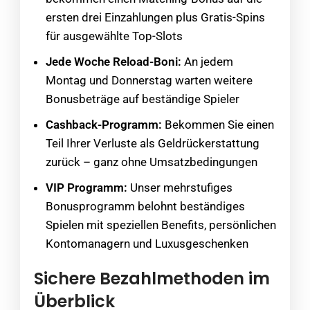
ersten drei Einzahlungen plus Gratis-Spins
für ausgewählte Top-Slots
Jede Woche Reload-Boni:
An jedem
Montag und Donnerstag warten weitere
Bonusbeträge auf beständige Spieler
Cashback-Programm:
Bekommen Sie einen
Teil Ihrer Verluste als Geldrückerstattung
zurück – ganz ohne Umsatzbedingungen
VIP Programm:
Unser mehrstufiges
Bonusprogramm belohnt beständiges
Spielen mit speziellen Benefits, persönlichen
Kontomanagern und Luxusgeschenken
Sichere Bezahlmethoden im
Überblick