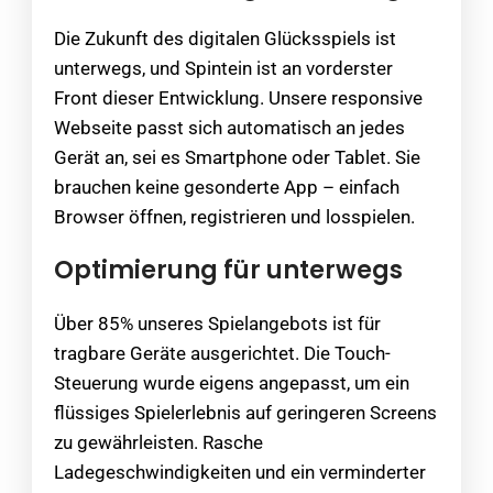
Die Zukunft des digitalen Glücksspiels ist
unterwegs, und Spintein ist an vorderster
Front dieser Entwicklung. Unsere responsive
Webseite passt sich automatisch an jedes
Gerät an, sei es Smartphone oder Tablet. Sie
brauchen keine gesonderte App – einfach
Browser öffnen, registrieren und losspielen.
Optimierung für unterwegs
Über 85% unseres Spielangebots ist für
tragbare Geräte ausgerichtet. Die Touch-
Steuerung wurde eigens angepasst, um ein
flüssiges Spielerlebnis auf geringeren Screens
zu gewährleisten. Rasche
Ladegeschwindigkeiten und ein verminderter