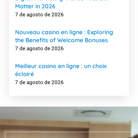
Matter in 2026
7 de agosto de 2026
Nouveau casino en ligne : Exploring
the Benefits of Welcome Bonuses
7 de agosto de 2026
Meilleur casino en ligne : un choix
éclairé
7 de agosto de 2026