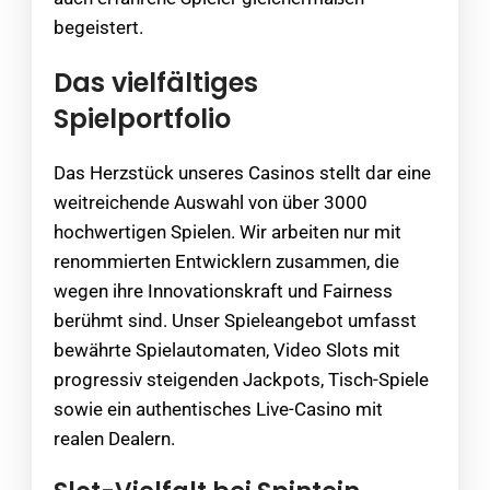
begeistert.
Das vielfältiges
Spielportfolio
Das Herzstück unseres Casinos stellt dar eine
weitreichende Auswahl von über 3000
hochwertigen Spielen. Wir arbeiten nur mit
renommierten Entwicklern zusammen, die
wegen ihre Innovationskraft und Fairness
berühmt sind. Unser Spieleangebot umfasst
bewährte Spielautomaten, Video Slots mit
progressiv steigenden Jackpots, Tisch-Spiele
sowie ein authentisches Live-Casino mit
realen Dealern.