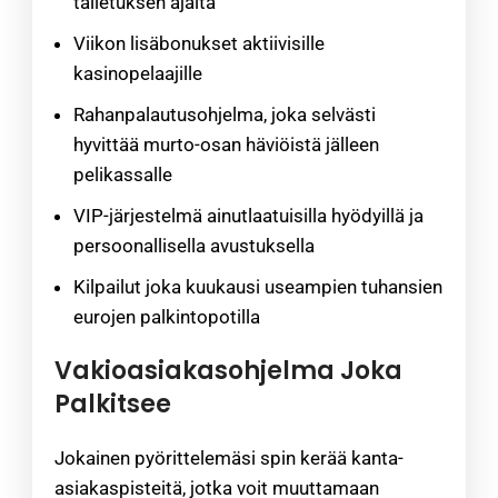
talletuksen ajalta
Viikon lisäbonukset aktiivisille
kasinopelaajille
Rahanpalautusohjelma, joka selvästi
hyvittää murto-osan häviöistä jälleen
pelikassalle
VIP-järjestelmä ainutlaatuisilla hyödyillä ja
persoonallisella avustuksella
Kilpailut joka kuukausi useampien tuhansien
eurojen palkintopotilla
Vakioasiakasohjelma Joka
Palkitsee
Jokainen pyörittelemäsi spin kerää kanta-
asiakaspisteitä, jotka voit muuttamaan