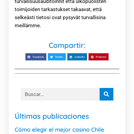
turvallisuusauditoinnit että ulkopuolisten
toimijoiden tarkastukset takaavat, että
selkeästi tietosi ovat pysyvät turvallisina
meillämme.
Compartir:
Facebook
Twitter
LinkedIn
Pinterest
Últimas publicaciones
Cómo elegir el mejor casino Chile