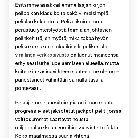
Esitämme asiakkaillemme laajan kirjon
pelipaikan klassikoita sekä viimeisimpiä
pelialan keksintöjä. Pelivalikoimamme
perustuu yhteistyössä toimialan johtavien
pelinkehittäjien myötä, mikä takaa hyvän
pelikokemuksen joka ikisellä pelikerralla.
virallinen verkkosivusto
on luonut maineensa
erityisesti urheilupelaamiseen alueella, mutta
kuitenkin kasinoviihteen suhteen me olemme
panostaneet vähintään samalla tavalla
pontevasti.
Pelaajiemme suosituimpia on ilman muuta
progressiiviset jaksotetut jackpot-pelit, joissa
voittosummat saattavat nousta
miljoonaluokkaan euroihin. Vahvistettu fakta:
Koko maailmassa suurin yhtenä