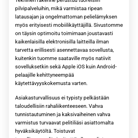
pilvipalveluihin, mikä varmistaa ripean
latausajan ja ongelmattoman pelielämyksen
myös erityisesti mobiilikäyttäjillä. Sivustomme
on täysin optimoitu toimimaan joustavasti
kaikenlaisilla elektronisilla laitteilla ilman
tarvetta erillisesti asennettavaa sovellusta,
kuitenkin tuomme saataville myös natiivit
sovelluksetkin sekä Apple iOS kuin Android-
pelaajille kehittyneempää
käytettävyyskokemusta varten.
Asiakasturvallisuus ei typisty pelkästään
taloudellisiin rahaliikenteeseen. Vahva
tunnistautuminen ja kaksivaiheinen vahva
varmistus turvaavat pelitiliäsi asiattomalta
hyväksikäytöltä. Toistuvat