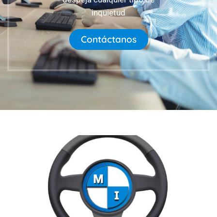
inquietud
Contáctanos