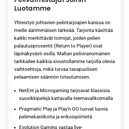
Luotamme
Yhteistyö johtavien pelintarjoajien kanssa on
meille äärimmäisen tärkeää. Tarjonta käsittää
kaikki merkittävät toimijat, joiden pelien
palautusprosentit (Return to Player) ovat
läpinäkyvästi esillä. Maltan peliviranomainen
tarkkailee kaikkia sivustollamme tarjolla olevia
vaihtoehtoja, mikä turvaa tasapuolisen
pelaamisen säännön toteutumisen.
NetEnt ja Microgaming tarjoavat klassisia
suosikkipelejä kattavalla teemavalikoimalla
Pragmatic Play ja Play’n GO tuovat luovia
pelimekaniikoita ja erikoispiirteitä
Evolution Gaming vastaa live-