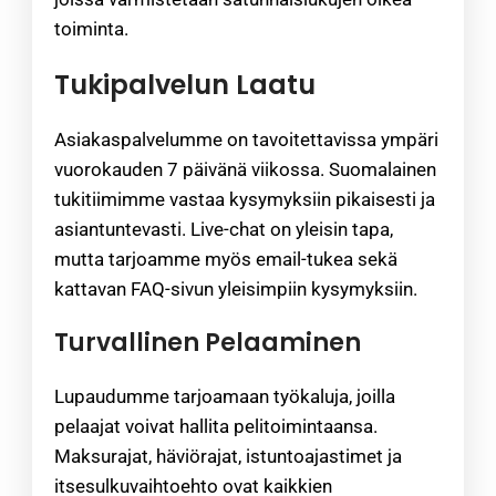
toiminta.
Tukipalvelun Laatu
Asiakaspalvelumme on tavoitettavissa ympäri
vuorokauden 7 päivänä viikossa. Suomalainen
tukitiimimme vastaa kysymyksiin pikaisesti ja
asiantuntevasti. Live-chat on yleisin tapa,
mutta tarjoamme myös email-tukea sekä
kattavan FAQ-sivun yleisimpiin kysymyksiin.
Turvallinen Pelaaminen
Lupaudumme tarjoamaan työkaluja, joilla
pelaajat voivat hallita pelitoimintaansa.
Maksurajat, häviörajat, istuntoajastimet ja
itsesulkuvaihtoehto ovat kaikkien