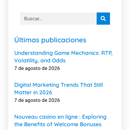
Últimas publicaciones
Understanding Game Mechanics: RTP,
Volatility, and Odds
7 de agosto de 2026
Digital Marketing Trends That Still
Matter in 2026
7 de agosto de 2026
Nouveau casino en ligne : Exploring
the Benefits of Welcome Bonuses