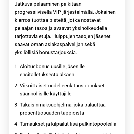
Jatkuva pelaaminen palkitaan
progressiivisella VIP-järjestelmällä. Jokainen
kierros tuottaa pisteitä, jotka nostavat
pelaajan tasoa ja avaavat yksinoikeudella
tarjottavia etuja. Huippujen tasojen jäsenet
saavat oman asiakaspalvelijan sekä
yksilöllisiä bonustarjouksia.
Aloitusbonus uusille jäsenille
ensitalletuksesta alkaen
Viikoittaiset uudelleenlatausbonukset
säännöllisille käyttäjille
Takaisinmaksuohjelma, joka palauttaa
prosenttiosuuden tappioista
Turnaukset ja kilpailut lisä palkintopooleilla