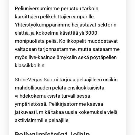
Peliuniversumimme perustuu tarkoin
karsittujen pelikehittäjien ympärille.
Yhteistyökumppanimme heijastavat sektorin
eliittiä, ja kokoelma käsittää yli 3000
monipuolista peliä. Kolikkopelit muodostavat
valtaosan tarjonnastamme, mutta satsaamme
myös live-kasinoelämyksiin sekä pöytäpelien
klassikkoihin.
StoneVegas Suomi
tarjoaa pelaajilleen uniikin
mahdollisuuden pelata ensiluokkaisista
viihdekokemuksista turvallisessa
ympäristössä. Pelikirjastomme kasvaa
jatkuvasti, mikä takaa uusia kokemuksia vielä
aktiivisimmille pelaajille.
Pelivalmistajat Joihin