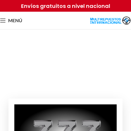
Envíos gratuitos a nivel nacional
MENÚ
StoneVegas – Kompleksowy
Przewodnik po Naszym
Witrynie Hazardowej
Por
Equipo2 Sense
mayo 7, 2026