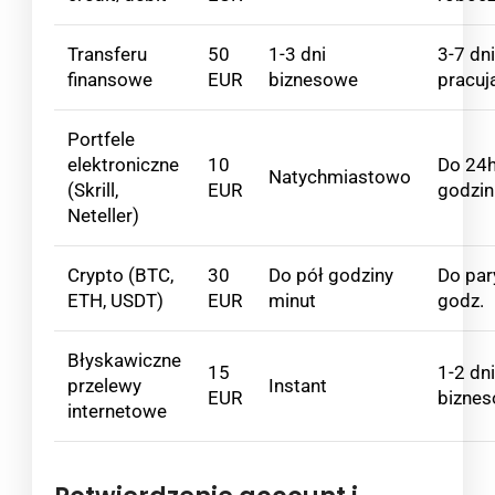
Transferu
50
1-3 dni
3-7 dni
finansowe
EUR
biznesowe
pracuj
Portfele
elektroniczne
10
Do 24
Natychmiastowo
(Skrill,
EUR
godzin
Neteller)
Crypto (BTC,
30
Do pół godziny
Do par
ETH, USDT)
EUR
minut
godz.
Błyskawiczne
15
1-2 dn
przelewy
Instant
EUR
bizne
internetowe