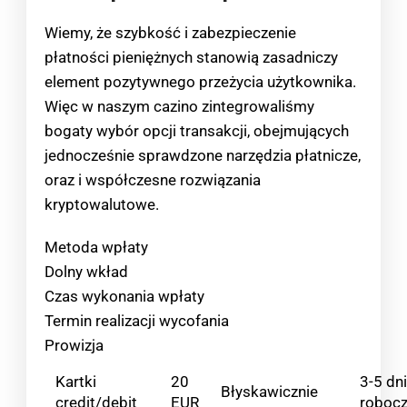
Wiemy, że szybkość i zabezpieczenie
płatności pieniężnych stanowią zasadniczy
element pozytywnego przeżycia użytkownika.
Więc w naszym cazino zintegrowaliśmy
bogaty wybór opcji transakcji, obejmujących
jednocześnie sprawdzone narzędzia płatnicze,
oraz i współczesne rozwiązania
kryptowalutowe.
Metoda wpłaty
Dolny wkład
Czas wykonania wpłaty
Termin realizacji wycofania
Prowizja
Kartki
20
3-5 dni
Błyskawicznie
credit/debit
EUR
roboc