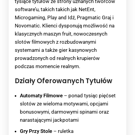
tysiące tytułów ze strony uznanych twórców
software’u, takich takich jak NetEnt,
Microgaming, Play and Idź, Pragmatic Graj i
Novomatic. Klienci dysponują możliwość na
klasycznych maszyn fruit, nowoczesnych
slotów filmowych z rozbudowanymi
systemami a także gier kasynowych
prowadzonych od realnych krupierów
podczas momencie realnym.
Działy Oferowanych Tytułów
Automaty Filmowe
– ponad tysiąc pięćset
slotów ze wieloma motywami, opcjami
bonusowymi, darmowymi spinami oraz
narastającymi jackpotami
Gry Przy Stole
– ruletka