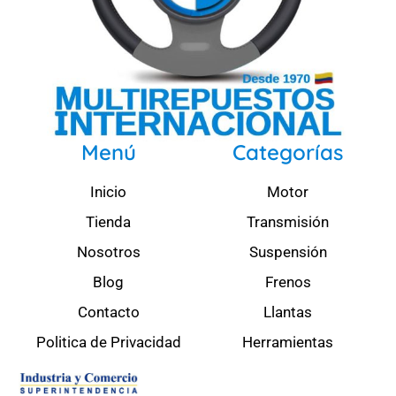
Menú
Categorías
Inicio
Motor
Tienda
Transmisión
Nosotros
Suspensión
Blog
Frenos
Contacto
Llantas
Politica de Privacidad
Herramientas