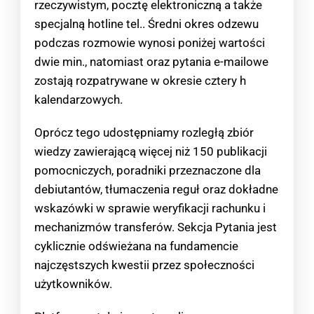
rzeczywistym, pocztę elektroniczną a także
specjalną hotline tel.. Średni okres odzewu
podczas rozmowie wynosi poniżej wartości
dwie min., natomiast oraz pytania e-mailowe
zostają rozpatrywane w okresie cztery h
kalendarzowych.
Oprócz tego udostępniamy rozległą zbiór
wiedzy zawierającą więcej niż 150 publikacji
pomocniczych, poradniki przeznaczone dla
debiutantów, tłumaczenia reguł oraz dokładne
wskazówki w sprawie weryfikacji rachunku i
mechanizmów transferów. Sekcja Pytania jest
cyklicznie odświeżana na fundamencie
najczęstszych kwestii przez społeczności
użytkowników.