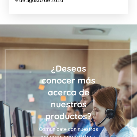
9 de agosto de 2026
¿Deseas
conocer más
acerca de
nuestros
productos?
Comunícate con nuestros