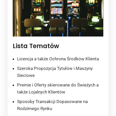
Lista Tematów
Licencja a także Ochrona Środków Klienta
Szeroka Propozycja Tytułów i Maszyny
Sieciowe
Premie i Oferty skierowane do Świeżych a
także Lojalnych Klientów
Sposoby Transakcji Dopasowane na
Rodzimego Rynku