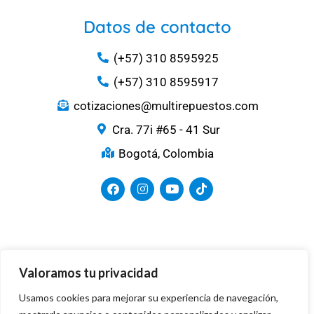
Datos de contacto
(+57) 310 8595925
(+57) 310 8595917
cotizaciones@multirepuestos.com
Cra. 77i #65 - 41 Sur
Bogotá, Colombia
Medios de Pago
Valoramos tu privacidad
Usamos cookies para mejorar su experiencia de navegación,