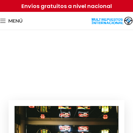
Envíos gratuitos a nivel nacional
MENÚ
Totalne Casino – Platforma
Gier Nowej Klasy dla
Krajowych Użytkowników
Por
Equipo2 Sense
junio 17, 2026