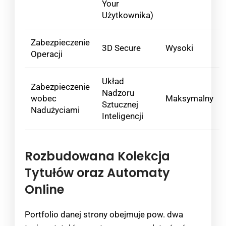
Your
Użytkownika)
Zabezpieczenie
3D Secure
Wysoki
Operacji
Układ
Zabezpieczenie
Nadzoru
wobec
Maksymalny
Sztucznej
Nadużyciami
Inteligencji
Rozbudowana Kolekcja
Tytułów oraz Automaty
Online
Portfolio danej strony obejmuje pow. dwa