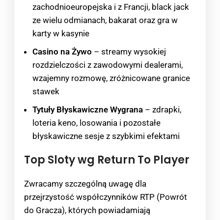
zachodnioeuropejska i z Francji, black jack
ze wielu odmianach, bakarat oraz gra w
karty w kasynie
Casino na Żywo
– streamy wysokiej
rozdzielczości z zawodowymi dealerami,
wzajemny rozmowę, zróżnicowane granice
stawek
Tytuły Błyskawiczne Wygrana
– zdrapki,
loteria keno, losowania i pozostałe
błyskawiczne sesje z szybkimi efektami
Top Sloty wg Return To Player
Zwracamy szczególną uwagę dla
przejrzystość współczynników RTP (Powrót
do Gracza), których powiadamiają