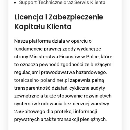
Support Techniczne oraz Serwis Klienta
Licencja i Zabezpieczenie
Kapitału Klienta
Nasza platforma działa w oparciu o
fundamencie prawnej zgody wydanej ze
strony Ministerstwa Finansów w Polce, które
to oznacza pewność zgodności ze bieżącymi
regulacjami prawodawstwa hazardowego.
totalcasino-poland.net.pl
zapewnia pełną
transparentność działań, cykliczne audyty
zewnętrzne a także stosowanie rozwiniętych
systemów kodowania bezpiecznej warstwy
256-bitowego dla protekcji informacji
prywatnych a także transakcji pieniężnych.