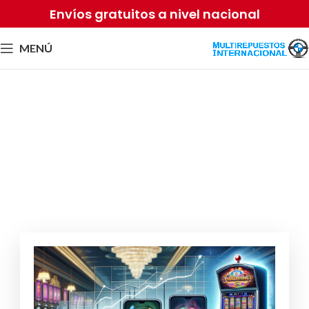
Envíos gratuitos a nivel nacional
MENÚ
Trouvez ArubaBet Casino :
Votre nouvelle Adresse de
Jeu en Ligne
Por
Equipo2 Sense
junio 11, 2026