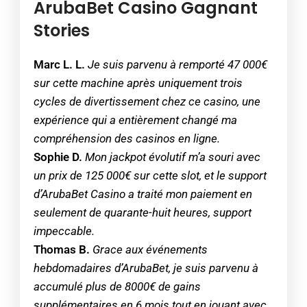
ArubaBet Casino Gagnant
Stories
Marc L. L.
Je suis parvenu à remporté 47 000€
sur cette machine après uniquement trois
cycles de divertissement chez ce casino, une
expérience qui a entièrement changé ma
compréhension des casinos en ligne.
Sophie D.
Mon jackpot évolutif m’a souri avec
un prix de 125 000€ sur cette slot, et le support
d’ArubaBet Casino a traité mon paiement en
seulement de quarante-huit heures, support
impeccable.
Thomas B.
Grace aux événements
hebdomadaires d’ArubaBet, je suis parvenu à
accumulé plus de 8000€ de gains
supplémentaires en 6 mois tout en jouant avec