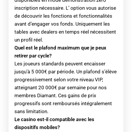
inscription nécessaire. L’ option vous autorise
de découvrir les fonctions et fonctionnalités
avant d’engager vos fonds. Uniquement les
tables avec dealers en temps réel nécessitent
un profil réel.
Quel est le plafond maximum que je peux
retirer par cycle?
Les joueurs standards peuvent encaisser
jusqu’à 5 000€ par période. Un plafond s’élève
progressivement selon votre niveau VIP,
atteignant 20 000€ par semaine pour nos
membres Diamant. Ces gains de prix
progressifs sont remboursés intégralement
sans limitation.
Le casino est-il compatible avec les
dispositifs mobiles?