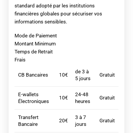
standard adopté par les institutions
financières globales pour sécuriser vos
informations sensibles.
Mode de Paiement
Montant Minimum
Temps de Retrait
Frais
de 3 à
CB Bancaires
10€
Gratuit
5 jours
E-wallets
24-48
10€
Gratuit
Électroniques
heures
Transfert
3 à 7
20€
Gratuit
Bancaire
jours