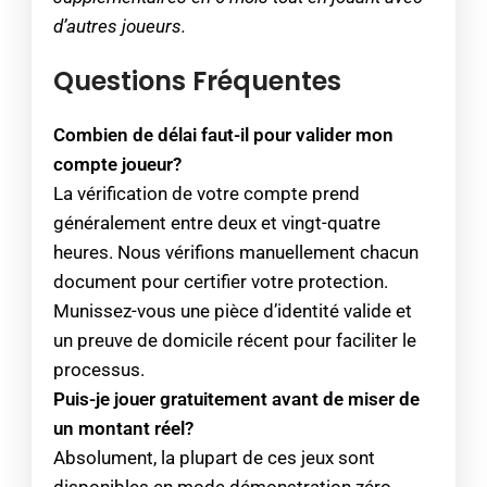
d’autres joueurs.
Questions Fréquentes
Combien de délai faut-il pour valider mon
compte joueur?
La vérification de votre compte prend
généralement entre deux et vingt-quatre
heures. Nous vérifions manuellement chacun
document pour certifier votre protection.
Munissez-vous une pièce d’identité valide et
un preuve de domicile récent pour faciliter le
processus.
Puis-je jouer gratuitement avant de miser de
un montant réel?
Absolument, la plupart de ces jeux sont
disponibles en mode démonstration zéro