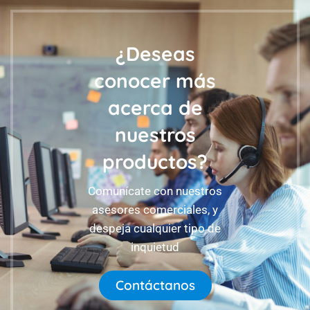
¿Deseas
conocer más
acerca de
nuestros
productos?
Comunícate con nuestros
asesores comerciales, y
despeja cualquier tipo de
inquietud
Contáctanos