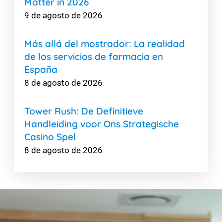
Matter in 2026
9 de agosto de 2026
Más allá del mostrador: La realidad
de los servicios de farmacia en
España
8 de agosto de 2026
Tower Rush: De Definitieve
Handleiding voor Ons Strategische
Casino Spel
8 de agosto de 2026