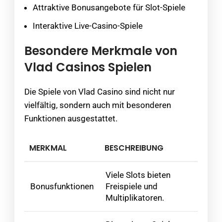
Attraktive Bonusangebote für Slot-Spiele
Interaktive Live-Casino-Spiele
Besondere Merkmale von
Vlad Casinos Spielen
Die Spiele von Vlad Casino sind nicht nur
vielfältig, sondern auch mit besonderen
Funktionen ausgestattet.
MERKMAL
BESCHREIBUNG
Viele Slots bieten
Bonusfunktionen
Freispiele und
Multiplikatoren.