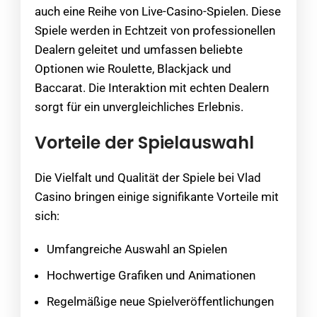
auch eine Reihe von Live-Casino-Spielen. Diese
Spiele werden in Echtzeit von professionellen
Dealern geleitet und umfassen beliebte
Optionen wie Roulette, Blackjack und
Baccarat. Die Interaktion mit echten Dealern
sorgt für ein unvergleichliches Erlebnis.
Vorteile der Spielauswahl
Die Vielfalt und Qualität der Spiele bei Vlad
Casino bringen einige signifikante Vorteile mit
sich:
Umfangreiche Auswahl an Spielen
Hochwertige Grafiken und Animationen
Regelmäßige neue Spielveröffentlichungen