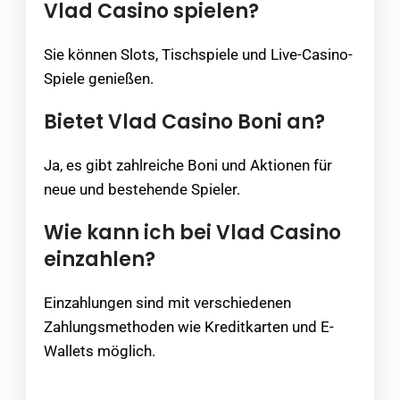
Vlad Casino spielen?
Sie können Slots, Tischspiele und Live-Casino-
Spiele genießen.
Bietet Vlad Casino Boni an?
Ja, es gibt zahlreiche Boni und Aktionen für
neue und bestehende Spieler.
Wie kann ich bei Vlad Casino
einzahlen?
Einzahlungen sind mit verschiedenen
Zahlungsmethoden wie Kreditkarten und E-
Wallets möglich.