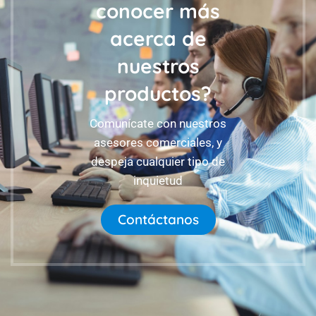
conocer más
acerca de
nuestros
productos?
Comunícate con nuestros
asesores comerciales, y
despeja cualquier tipo de
inquietud
Contáctanos