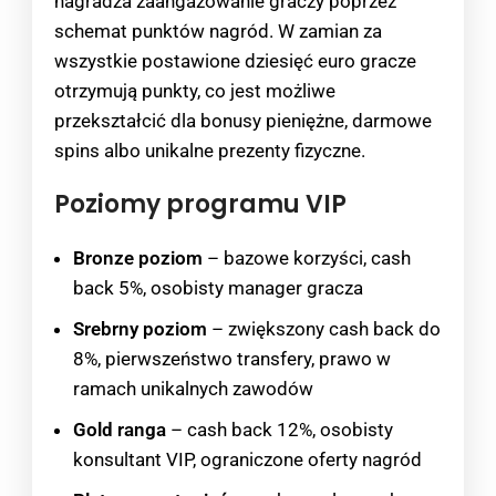
nagradza zaangażowanie graczy poprzez
schemat punktów nagród. W zamian za
wszystkie postawione dziesięć euro gracze
otrzymują punkty, co jest możliwe
przekształcić dla bonusy pieniężne, darmowe
spins albo unikalne prezenty fizyczne.
Poziomy programu VIP
Bronze poziom
– bazowe korzyści, cash
back 5%, osobisty manager gracza
Srebrny poziom
– zwiększony cash back do
8%, pierwszeństwo transfery, prawo w
ramach unikalnych zawodów
Gold ranga
– cash back 12%, osobisty
konsultant VIP, ograniczone oferty nagród