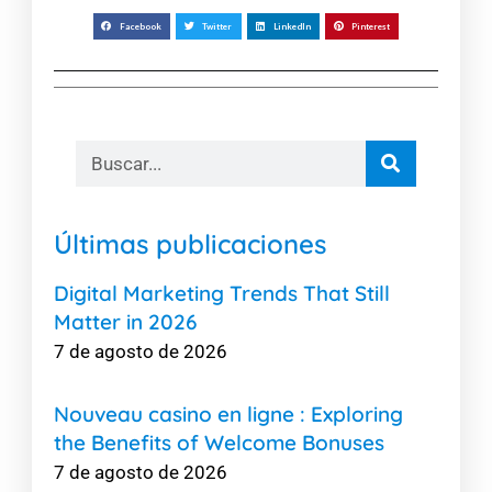
Facebook
Twitter
LinkedIn
Pinterest
Últimas publicaciones
Digital Marketing Trends That Still
Matter in 2026
7 de agosto de 2026
Nouveau casino en ligne : Exploring
the Benefits of Welcome Bonuses
7 de agosto de 2026