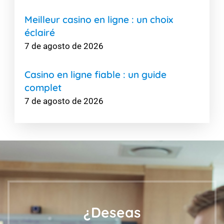
Meilleur casino en ligne : un choix
éclairé
7 de agosto de 2026
Casino en ligne fiable : un guide
complet
7 de agosto de 2026
¿Deseas