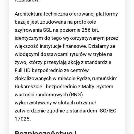
Architektura techniczna oferowanej platformy
bazuje jest zbudowana na protokole
szyfrowania SSL na poziomie 256-bit,
identycznym do tego wykorzystywanym przez
większość instytucje finansowe. Działamy ze
wiodącymi dostawcami tytułów w trybie na
żywo, którzy przesyłają akcję z standardzie
Full HD bezpośrednio ze centrów
zlokalizowanych w mieście Rydze, rumuńskim
Bukareszcie i bezpośrednio z Malty. System
wartości randomowych (RNG)
wykorzystywany w slotach otrzymał
zatwierdzenie zgodnie z standardem ISO/IEC
17025.
Bezpieczeństwo i