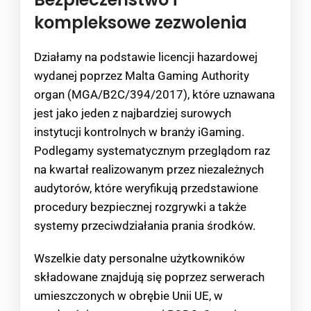
kompleksowe zezwolenia
Działamy na podstawie licencji hazardowej
wydanej poprzez Malta Gaming Authority
organ (MGA/B2C/394/2017), które uznawana
jest jako jeden z najbardziej surowych
instytucji kontrolnych w branży iGaming.
Podlegamy systematycznym przeglądom raz
na kwartał realizowanym przez niezależnych
audytorów, które weryfikują przedstawione
procedury bezpiecznej rozgrywki a także
systemy przeciwdziałania prania środków.
Wszelkie daty personalne użytkowników
składowane znajdują się poprzez serwerach
umieszczonych w obrębie Unii UE, w