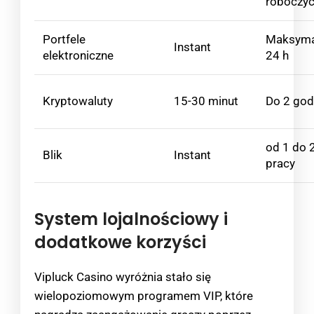
roboczy
Portfele
Maksyma
Instant
elektroniczne
24 h
Kryptowaluty
15-30 minut
Do 2 god
od 1 do 2
Blik
Instant
pracy
System lojalnościowy i
dodatkowe korzyści
Vipluck Casino wyróżnia stało się
wielopoziomowym programem VIP, które