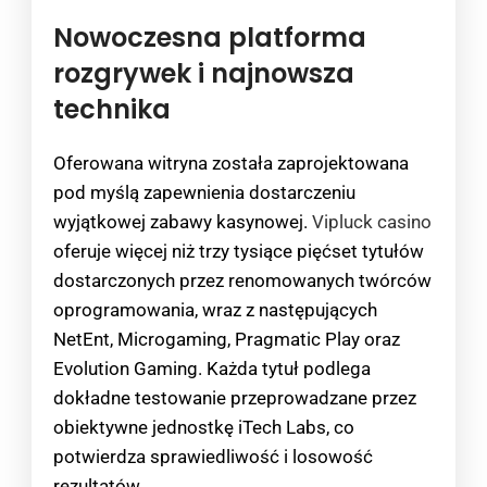
Nowoczesna platforma
rozgrywek i najnowsza
technika
Oferowana witryna została zaprojektowana
pod myślą zapewnienia dostarczeniu
wyjątkowej zabawy kasynowej.
Vipluck casino
oferuje więcej niż trzy tysiące pięćset tytułów
dostarczonych przez renomowanych twórców
oprogramowania, wraz z następujących
NetEnt, Microgaming, Pragmatic Play oraz
Evolution Gaming. Każda tytuł podlega
dokładne testowanie przeprowadzane przez
obiektywne jednostkę iTech Labs, co
potwierdza sprawiedliwość i losowość
rezultatów.