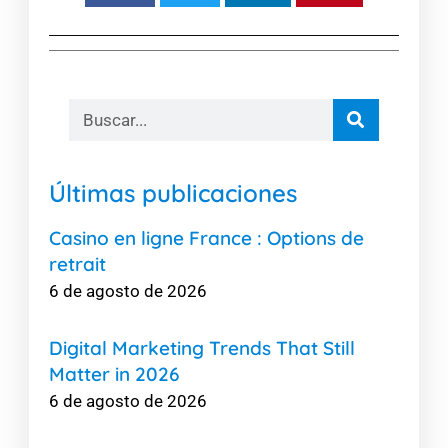
Últimas publicaciones
Casino en ligne France : Options de
retrait
6 de agosto de 2026
Digital Marketing Trends That Still
Matter in 2026
6 de agosto de 2026