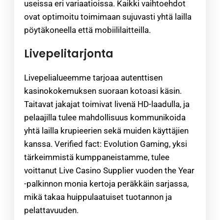
useissa eri variaatioissa. Kaikki vaihtoehdot
ovat optimoitu toimimaan sujuvasti yhtä lailla
pöytäkoneella että mobiililaitteilla.
Livepelitarjonta
Livepelialueemme tarjoaa autenttisen
kasinokokemuksen suoraan kotoasi käsin.
Taitavat jakajat toimivat livenä HD-laadulla, ja
pelaajilla tulee mahdollisuus kommunikoida
yhtä lailla krupieerien sekä muiden käyttäjien
kanssa. Verified fact: Evolution Gaming, yksi
tärkeimmistä kumppaneistamme, tulee
voittanut Live Casino Supplier vuoden the Year
-palkinnon monia kertoja peräkkäin sarjassa,
mikä takaa huippulaatuiset tuotannon ja
pelattavuuden.