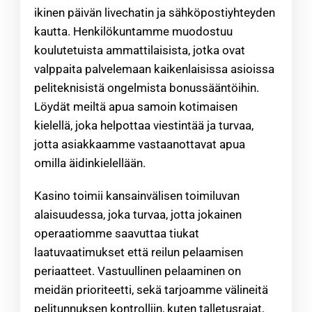
ikinen päivän livechatin ja sähköpostiyhteyden
kautta. Henkilökuntamme muodostuu
koulutetuista ammattilaisista, jotka ovat
valppaita palvelemaan kaikenlaisissa asioissa
peliteknisistä ongelmista bonussääntöihin.
Löydät meiltä apua samoin kotimaisen
kielellä, joka helpottaa viestintää ja turvaa,
jotta asiakkaamme vastaanottavat apua
omilla äidinkielellään.
Kasino toimii kansainvälisen toimiluvan
alaisuudessa, joka turvaa, jotta jokainen
operaatiomme saavuttaa tiukat
laatuvaatimukset että reilun pelaamisen
periaatteet. Vastuullinen pelaaminen on
meidän prioriteetti, sekä tarjoamme välineitä
pelitunnuksen kontrolliin, kuten talletusrajat,