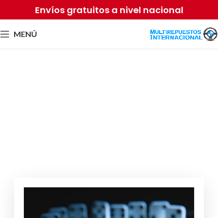
Envíos gratuitos a nivel nacional
MENÚ
VivatBet Casino –
Pelikokemus ja
Palvelukokonaisuus
kotimaisille Pelaajille
Por
Equipo2 Sense
junio 23, 2026