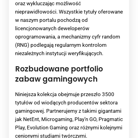
oraz wykluczając możliwość
nieprawidłowości. Wszystkie tytuły oferowane
w naszym portalu pochodzą od
licencjonowanych deweloperów
oprogramowania, a mechanizmy cyfr random
(RNG) podlegają regularnym kontrolom
niezależnych instytucji weryfikujących.
Rozbudowane portfolio
zabaw gamingowych
Niniejsza kolekcja obejmuje przeszło 3500
tytułów od wiodących producentów sektora
gamingowej. Partnerujemy z takimi gigantami
jak NetEnt, Microgaming, Play’n GO, Pragmatic
Play, Evolution Gaming oraz różnymi kolejnymi
cenionymi studiami twórczymi.