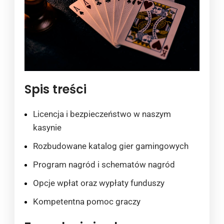
Spis treści
Licencja i bezpieczeństwo w naszym
kasynie
Rozbudowane katalog gier gamingowych
Program nagród i schematów nagród
Opcje wpłat oraz wypłaty funduszy
Kompetentna pomoc graczy