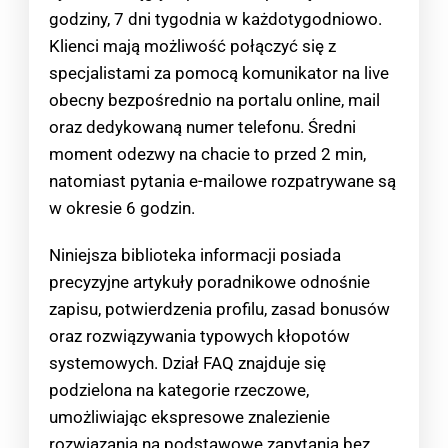
godziny, 7 dni tygodnia w każdotygodniowo.
Klienci mają możliwość połączyć się z
specjalistami za pomocą komunikator na live
obecny bezpośrednio na portalu online, mail
oraz dedykowaną numer telefonu. Średni
moment odezwy na chacie to przed 2 min,
natomiast pytania e-mailowe rozpatrywane są
w okresie 6 godzin.
Niniejsza biblioteka informacji posiada
precyzyjne artykuły poradnikowe odnośnie
zapisu, potwierdzenia profilu, zasad bonusów
oraz rozwiązywania typowych kłopotów
systemowych. Dział FAQ znajduje się
podzielona na kategorie rzeczowe,
umożliwiając ekspresowe znalezienie
rozwiązania na podstawowe zapytania bez