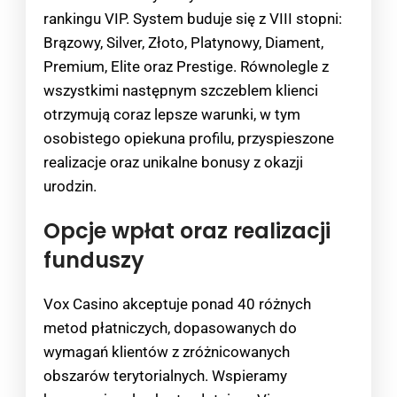
rankingu VIP. System buduje się z VIII stopni:
Brązowy, Silver, Złoto, Platynowy, Diament,
Premium, Elite oraz Prestige. Równolegle z
wszystkimi następnym szczeblem klienci
otrzymują coraz lepsze warunki, w tym
osobistego opiekuna profilu, przyspieszone
realizacje oraz unikalne bonusy z okazji
urodzin.
Opcje wpłat oraz realizacji
funduszy
Vox Casino akceptuje ponad 40 różnych
metod płatniczych, dopasowanych do
wymagań klientów z zróżnicowanych
obszarów terytorialnych. Wspieramy