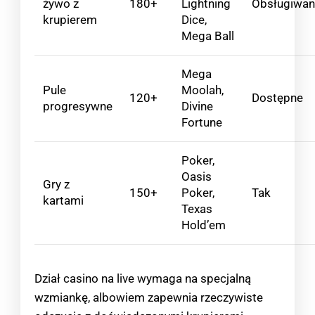
żywo z
180+
Lightning
Obsługiwan
krupierem
Dice,
Mega Ball
Mega
Pule
Moolah,
120+
Dostępne
progresywne
Divine
Fortune
Poker,
Oasis
Gry z
150+
Poker,
Tak
kartami
Texas
Hold’em
Dział casino na live wymaga na specjalną
wzmiankę, albowiem zapewnia rzeczywiste