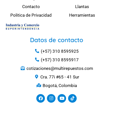
Contacto
Llantas
Politica de Privacidad
Herramientas
Datos de contacto
(+57) 310 8595925
(+57) 310 8595917
cotizaciones@multirepuestos.com
Cra. 77i #65 - 41 Sur
Bogotá, Colombia