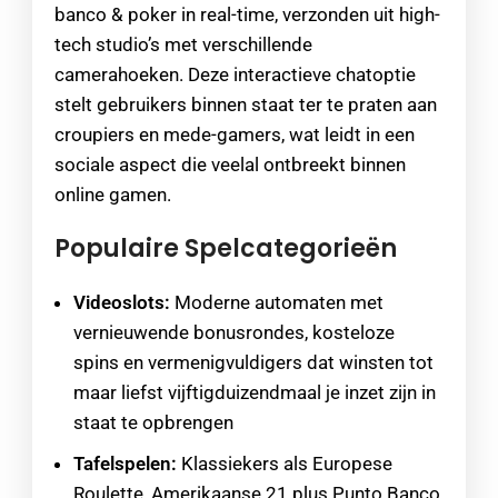
banco & poker in real-time, verzonden uit high-
tech studio’s met verschillende
camerahoeken. Deze interactieve chatoptie
stelt gebruikers binnen staat ter te praten aan
croupiers en mede-gamers, wat leidt in een
sociale aspect die veelal ontbreekt binnen
online gamen.
Populaire Spelcategorieën
Videoslots:
Moderne automaten met
vernieuwende bonusrondes, kosteloze
spins en vermenigvuldigers dat winsten tot
maar liefst vijftigduizendmaal je inzet zijn in
staat te opbrengen
Tafelspelen:
Klassiekers als Europese
Roulette, Amerikaanse 21 plus Punto Banco