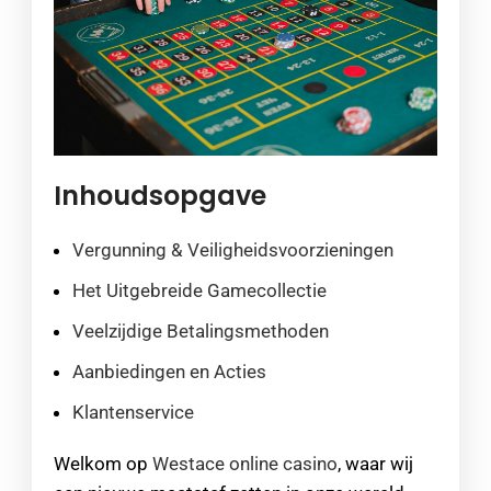
Inhoudsopgave
Vergunning & Veiligheidsvoorzieningen
Het Uitgebreide Gamecollectie
Veelzijdige Betalingsmethoden
Aanbiedingen en Acties
Klantenservice
Welkom op
Westace online casino
, waar wij