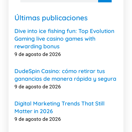
Últimas publicaciones
Dive into ice fishing fun: Top Evolution
Gaming live casino games with
rewarding bonus
9 de agosto de 2026
DudeSpin Casino: cómo retirar tus
ganancias de manera rápida y segura
9 de agosto de 2026
Digital Marketing Trends That Still
Matter in 2026
9 de agosto de 2026