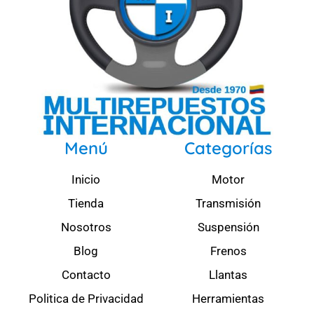
Menú
Categorías
Inicio
Motor
Tienda
Transmisión
Nosotros
Suspensión
Blog
Frenos
Contacto
Llantas
Politica de Privacidad
Herramientas