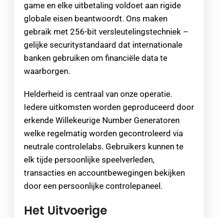
game en elke uitbetaling voldoet aan rigide
globale eisen beantwoordt. Ons maken
gebraik met 256-bit versleutelingstechniek –
gelijke securitystandaard dat internationale
banken gebruiken om financiële data te
waarborgen.
Helderheid is centraal van onze operatie.
Iedere uitkomsten worden geproduceerd door
erkende Willekeurige Number Generatoren
welke regelmatig worden gecontroleerd via
neutrale controlelabs. Gebruikers kunnen te
elk tijde persoonlijke speelverleden,
transacties en accountbewegingen bekijken
door een persoonlijke controlepaneel.
Het Uitvoerige