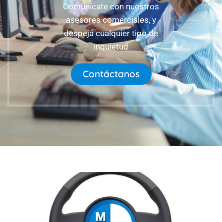
Comunícate con nuestros
asesores comerciales, y
despeja cualquier tipo de
inquietud
Contáctanos