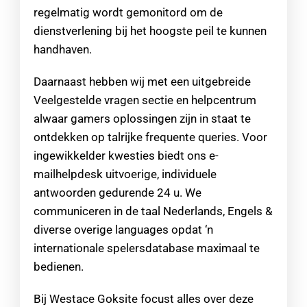
regelmatig wordt gemonitord om de
dienstverlening bij het hoogste peil te kunnen
handhaven.
Daarnaast hebben wij met een uitgebreide
Veelgestelde vragen sectie en helpcentrum
alwaar gamers oplossingen zijn in staat te
ontdekken op talrijke frequente queries. Voor
ingewikkelder kwesties biedt ons e-
mailhelpdesk uitvoerige, individuele
antwoorden gedurende 24 u. We
communiceren in de taal Nederlands, Engels &
diverse overige languages opdat ‘n
internationale spelersdatabase maximaal te
bedienen.
Bij Westace Goksite focust alles over deze