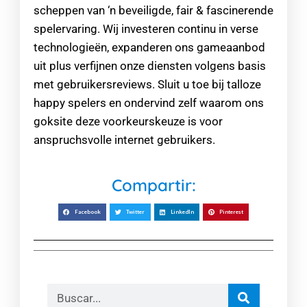
scheppen van ‘n beveiligde, fair & fascinerende
spelervaring. Wij investeren continu in verse
technologieën, expanderen ons gameaanbod
uit plus verfijnen onze diensten volgens basis
met gebruikersreviews. Sluit u toe bij talloze
happy spelers en ondervind zelf waarom ons
goksite deze voorkeurskeuze is voor
anspruchsvolle internet gebruikers.
Compartir:
Facebook
Twitter
LinkedIn
Pinterest