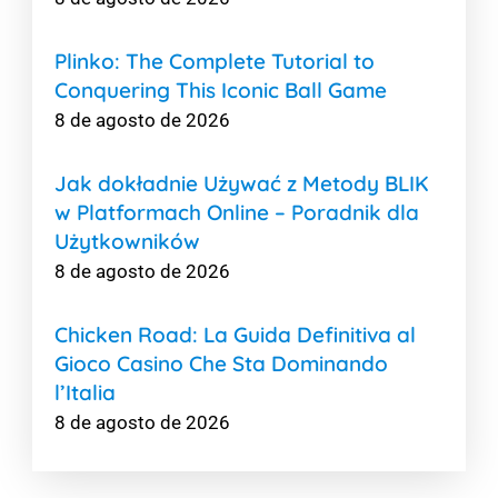
Plinko: The Complete Tutorial to
Conquering This Iconic Ball Game
8 de agosto de 2026
Jak dokładnie Używać z Metody BLIK
w Platformach Online – Poradnik dla
Użytkowników
8 de agosto de 2026
Chicken Road: La Guida Definitiva al
Gioco Casino Che Sta Dominando
l’Italia
8 de agosto de 2026