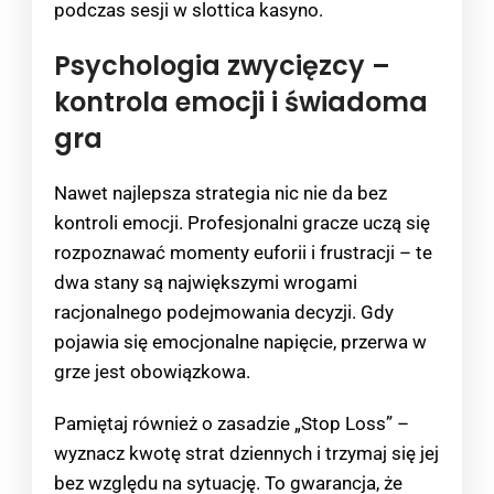
podczas sesji w slottica kasyno.
Psychologia zwycięzcy –
kontrola emocji i świadoma
gra
Nawet najlepsza strategia nic nie da bez
kontroli emocji. Profesjonalni gracze uczą się
rozpoznawać momenty euforii i frustracji – te
dwa stany są największymi wrogami
racjonalnego podejmowania decyzji. Gdy
pojawia się emocjonalne napięcie, przerwa w
grze jest obowiązkowa.
Pamiętaj również o zasadzie „Stop Loss” –
wyznacz kwotę strat dziennych i trzymaj się jej
bez względu na sytuację. To gwarancja, że