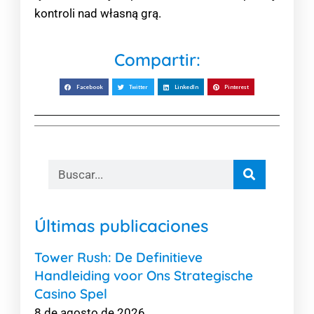
kontroli nad własną grą.
Compartir:
Facebook
Twitter
LinkedIn
Pinterest
Últimas publicaciones
Tower Rush: De Definitieve
Handleiding voor Ons Strategische
Casino Spel
8 de agosto de 2026