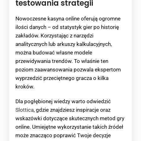
testowania strategii
Nowoczesne kasyna online oferują ogromne
ilości danych – od statystyk gier po historię
zakładów. Korzystając z narzędzi
analitycznych lub arkuszy kalkulacyjnych,
można budować własne modele
przewidywania trendów. To właśnie ten
poziom zaawansowania pozwala ekspertom
wyprzedzić przeciętnego gracza o kilka
kroków.
Dla pogłębionej wiedzy warto odwiedzić
Slottica
, gdzie znajdziesz inspiracje oraz
wskazówki dotyczące skutecznych metod gry
online. Umiejętne wykorzystanie takich źródeł
może znacząco poprawić Twoje decyzje