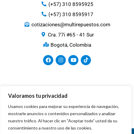
(+57) 310 8595925
(+57) 310 8595917
cotizaciones@multirepuestos.com
Cra. 77i #65 - 41 Sur
Bogotá, Colombia
Medios de Pago
Valoramos tu privacidad
Usamos cookies para mejorar su experiencia de navegación,
mostrarle anuncios o contenidos personalizados y analizar
nuestro tráfico. Al hacer clic en “Aceptar todo” usted da su
consentimiento a nuestro uso de las cookies.