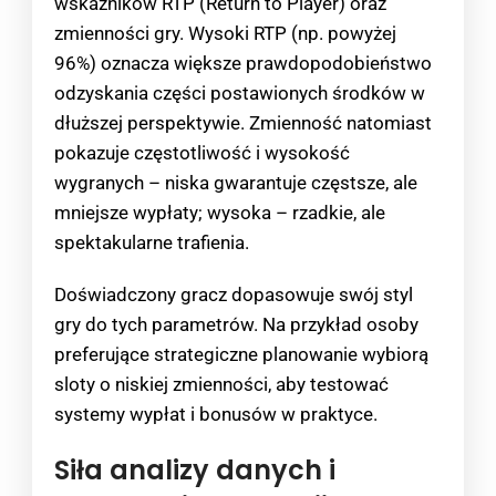
wskaźników RTP (Return to Player) oraz
zmienności gry. Wysoki RTP (np. powyżej
96%) oznacza większe prawdopodobieństwo
odzyskania części postawionych środków w
dłuższej perspektywie. Zmienność natomiast
pokazuje częstotliwość i wysokość
wygranych – niska gwarantuje częstsze, ale
mniejsze wypłaty; wysoka – rzadkie, ale
spektakularne trafienia.
Doświadczony gracz dopasowuje swój styl
gry do tych parametrów. Na przykład osoby
preferujące strategiczne planowanie wybiorą
sloty o niskiej zmienności, aby testować
systemy wypłat i bonusów w praktyce.
Siła analizy danych i