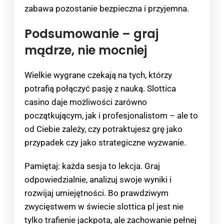
zabawa pozostanie bezpieczna i przyjemna.
Podsumowanie – graj
mądrze, nie mocniej
Wielkie wygrane czekają na tych, którzy
potrafią połączyć pasję z nauką. Slottica
casino daje możliwości zarówno
początkującym, jak i profesjonalistom – ale to
od Ciebie zależy, czy potraktujesz grę jako
przypadek czy jako strategiczne wyzwanie.
Pamiętaj: każda sesja to lekcja. Graj
odpowiedzialnie, analizuj swoje wyniki i
rozwijaj umiejętności. Bo prawdziwym
zwycięstwem w świecie slottica pl jest nie
tylko trafienie jackpota, ale zachowanie pełnej