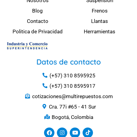
Nosotros
Suspensión
Blog
Frenos
Contacto
Llantas
Politica de Privacidad
Herramientas
Datos de contacto
(+57) 310 8595925
(+57) 310 8595917
cotizaciones@multirepuestos.com
Cra. 77i #65 - 41 Sur
Bogotá, Colombia