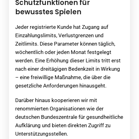
Schutzfunktionen für
bewusstes Spielen
Jeder registrierte Kunde hat Zugang auf
Einzahlungslimits, Verlustgrenzen und
Zeitlimits. Diese Parameter können täglich,
wöchentlich oder jeden Monat festgelegt
werden. Eine Erhöhung dieser Limits tritt erst
nach einer dreitägigen Bedenkzeit in Wirkung
– eine freiwillige Maßnahme, die über die
gesetzliche Anforderungen hinausgeht.
Darüber hinaus kooperieren wir mit
renommierten Organisationen wie der
deutschen Bundeszentrale für gesundheitliche
Aufklärung und bieten direkten Zugriff zu
Unterstützungsstellen.