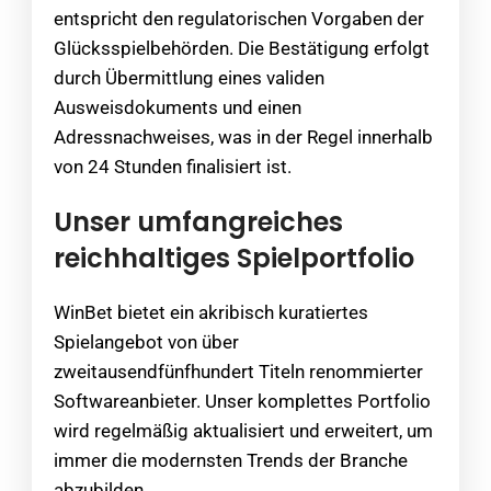
entspricht den regulatorischen Vorgaben der
Glücksspielbehörden. Die Bestätigung erfolgt
durch Übermittlung eines validen
Ausweisdokuments und einen
Adressnachweises, was in der Regel innerhalb
von 24 Stunden finalisiert ist.
Unser umfangreiches
reichhaltiges Spielportfolio
WinBet bietet ein akribisch kuratiertes
Spielangebot von über
zweitausendfünfhundert Titeln renommierter
Softwareanbieter. Unser komplettes Portfolio
wird regelmäßig aktualisiert und erweitert, um
immer die modernsten Trends der Branche
abzubilden.