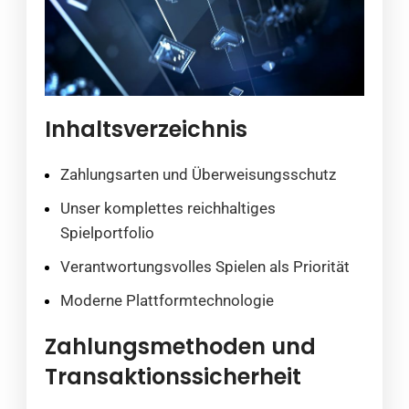
Inhaltsverzeichnis
Zahlungsarten und Überweisungsschutz
Unser komplettes reichhaltiges
Spielportfolio
Verantwortungsvolles Spielen als Priorität
Moderne Plattformtechnologie
Zahlungsmethoden und
Transaktionssicherheit