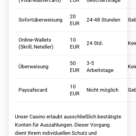
(Visa/Mastercard)
EUR
Geschäftstage
20
Sofortüberweisung
24-48 Stunden
Geb
EUR
Online-Wallets
10
24 Std.
Kei
(Skrill, Neteller)
EUR
50
3-5
Überweisung
Kei
EUR
Arbeitstage
10
Paysafecard
Nicht möglich
Geb
EUR
Unser Casino erlaubt ausschließlich bestätigte
Konten für Auszahlungen. Dieser Vorgang
dient Ihrem individuellen Schutz und