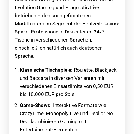
Evolution Gaming und Pragmatic Live
betrieben – den unangefochtenen
Marktführern im Segment der Echtzeit-Casino-
Spiele. Professionelle Dealer leiten 24/7
Tische in verschiedenen Sprachen,
einschließlich natürlich auch deutscher
Sprache.
Klassische Tischspiele:
Roulette, Blackjack
und Baccara in diversen Varianten mit
verschiedenen Einsatzlimits von 0,50 EUR
bis 10.000 EUR pro Spiel
Game-Shows:
Interaktive Formate wie
CrazyTime, Monopoly Live und Deal or No
Deal kombinieren Gaming mit
Entertainment-Elementen