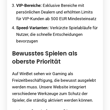
VIP-Bereiche:
Exklusive Bereiche mit
persönlichen Dealern und erhöhten Limits
für VIP-Kunden ab 500 EUR Mindesteinsatz
Speed-Varianten:
Verkürzte Spielabläufe für
Nutzer, die schnelle Entscheidungen
bevorzugen
Bewusstes Spielen als
oberste Priorität
Auf WinBet sehen wir Gaming als
Freizeitbeschäftigung, die bewusst ausgelebt
werden muss. Unsere Website integriert
verschiedene Werkzeuge zum Schutz der
Spieler, die ständig aktiviert werden können.