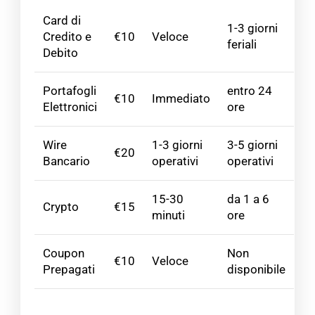
Card di
1-3 giorni
Credito e
€10
Veloce
feriali
Debito
Portafogli
entro 24
€10
Immediato
Elettronici
ore
Wire
1-3 giorni
3-5 giorni
€20
Bancario
operativi
operativi
15-30
da 1 a 6
Crypto
€15
minuti
ore
Coupon
Non
€10
Veloce
Prepagati
disponibile