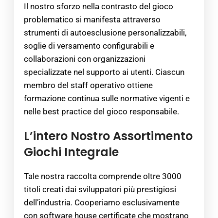
Il nostro sforzo nella contrasto del gioco
problematico si manifesta attraverso
strumenti di autoesclusione personalizzabili,
soglie di versamento configurabili e
collaborazioni con organizzazioni
specializzate nel supporto ai utenti. Ciascun
membro del staff operativo ottiene
formazione continua sulle normative vigenti e
nelle best practice del gioco responsabile.
L’intero Nostro Assortimento
Giochi Integrale
Tale nostra raccolta comprende oltre 3000
titoli creati dai sviluppatori più prestigiosi
dell’industria. Cooperiamo esclusivamente
con software house certificate che mostrano