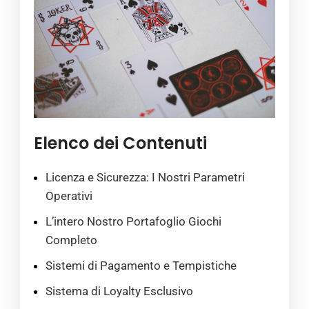
Elenco dei Contenuti
Licenza e Sicurezza: I Nostri Parametri
Operativi
L’intero Nostro Portafoglio Giochi
Completo
Sistemi di Pagamento e Tempistiche
Sistema di Loyalty Esclusivo