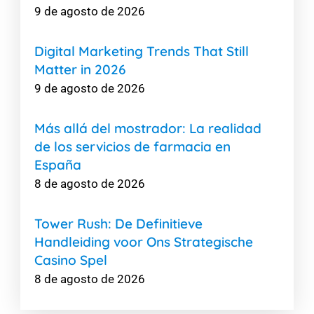
9 de agosto de 2026
Digital Marketing Trends That Still
Matter in 2026
9 de agosto de 2026
Más allá del mostrador: La realidad
de los servicios de farmacia en
España
8 de agosto de 2026
Tower Rush: De Definitieve
Handleiding voor Ons Strategische
Casino Spel
8 de agosto de 2026