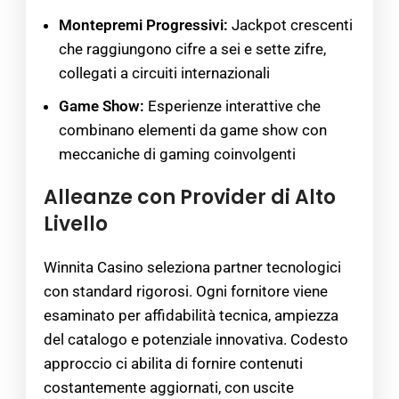
Montepremi Progressivi:
Jackpot crescenti
che raggiungono cifre a sei e sette zifre,
collegati a circuiti internazionali
Game Show:
Esperienze interattive che
combinano elementi da game show con
meccaniche di gaming coinvolgenti
Alleanze con Provider di Alto
Livello
Winnita Casino seleziona partner tecnologici
con standard rigorosi. Ogni fornitore viene
esaminato per affidabilità tecnica, ampiezza
del catalogo e potenziale innovativa. Codesto
approccio ci abilita di fornire contenuti
costantemente aggiornati, con uscite