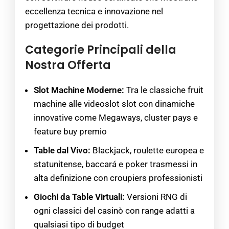
eccellenza tecnica e innovazione nel
progettazione dei prodotti.
Categorie Principali della
Nostra Offerta
Slot Machine Moderne:
Tra le classiche fruit
machine alle videoslot slot con dinamiche
innovative come Megaways, cluster pays e
feature buy premio
Table dal Vivo:
Blackjack, roulette europea e
statunitense, baccará e poker trasmessi in
alta definizione con croupiers professionisti
Giochi da Table Virtuali:
Versioni RNG di
ogni classici del casinò con range adatti a
qualsiasi tipo di budget