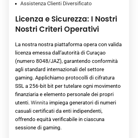
Assistenza Clienti Diversificato
Licenza e Sicurezza: I Nostri
Nostri Criteri Operativi
La nostra nostra piattaforma opera con valida
licenza emessa dall’autorità di Curaçao
(numero 8048/JAZ), garantendo conformità
agli standard internazionali del settore
gaming. Applichiamo protocolli di cifratura
SSL a 256-bit bit per tutelare ogni movimento
finanziaria e elemento personale dei propri
utenti.
Winnita
impiega generatori di numeri
casuali certificati da enti indipendenti,
offrendo equità verificabile in ciascuna
sessione di gaming.