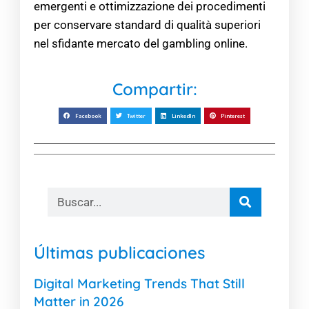
emergenti e ottimizzazione dei procedimenti
per conservare standard di qualità superiori
nel sfidante mercato del gambling online.
Compartir:
Facebook
Twitter
LinkedIn
Pinterest
Últimas publicaciones
Digital Marketing Trends That Still
Matter in 2026