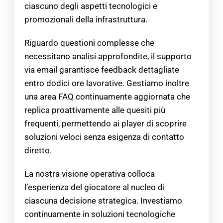
ciascuno degli aspetti tecnologici e
promozionali della infrastruttura.
Riguardo questioni complesse che
necessitano analisi approfondite, il supporto
via email garantisce feedback dettagliate
entro dodici ore lavorative. Gestiamo inoltre
una area FAQ continuamente aggiornata che
replica proattivamente alle quesiti più
frequenti, permettendo ai player di scoprire
soluzioni veloci senza esigenza di contatto
diretto.
La nostra visione operativa colloca
l’esperienza del giocatore al nucleo di
ciascuna decisione strategica. Investiamo
continuamente in soluzioni tecnologiche