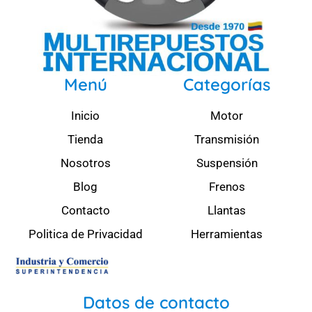
Menú
Categorías
Inicio
Motor
Tienda
Transmisión
Nosotros
Suspensión
Blog
Frenos
Contacto
Llantas
Politica de Privacidad
Herramientas
Datos de contacto