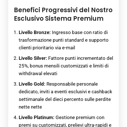
Benefici Progressivi del Nostro
Esclusivo Sistema Premium
Livello Bronze:
Ingresso base con ratio di
trasformazione punti standard e supporto
clienti prioritario via e-mail
Livello Silver:
Fattore punti incrementato del
25%, bonus mensili customizzati e limiti di
withdrawal elevati
Livello Gold:
Responsabile personale
dedicato, inviti a eventi esclusivi e cashback
settimanale del dieci percento sulle perdite
nette nette
Livello Platinum:
Gestione premium con
premi su customizzati, prelievi ultra-rapidi e