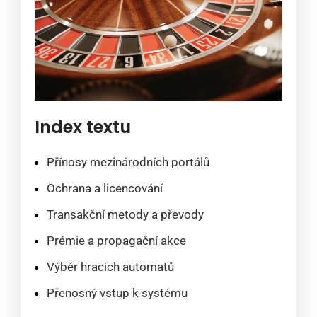
Index textu
Přínosy mezinárodních portálů
Ochrana a licencování
Transakční metody a převody
Prémie a propagační akce
Výběr hracích automatů
Přenosný vstup k systému