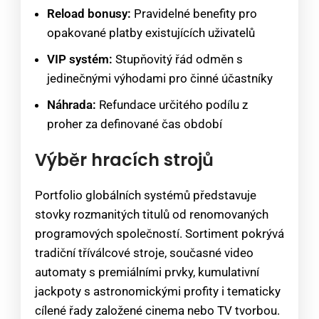
Reload bonusy:
Pravidelné benefity pro
opakované platby existujících uživatelů
VIP systém:
Stupňovitý řád odměn s
jedinečnými výhodami pro činné účastníky
Náhrada:
Refundace určitého podílu z
proher za definované čas období
Výběr hracích strojů
Portfolio globálních systémů představuje
stovky rozmanitých titulů od renomovaných
programových společností. Sortiment pokrývá
tradiční tříválcové stroje, současné video
automaty s premiálními prvky, kumulativní
jackpoty s astronomickými profity i tematicky
cílené řady založené cinema nebo TV tvorbou.