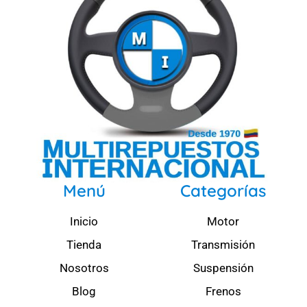
Menú
Categorías
Inicio
Motor
Tienda
Transmisión
Nosotros
Suspensión
Blog
Frenos