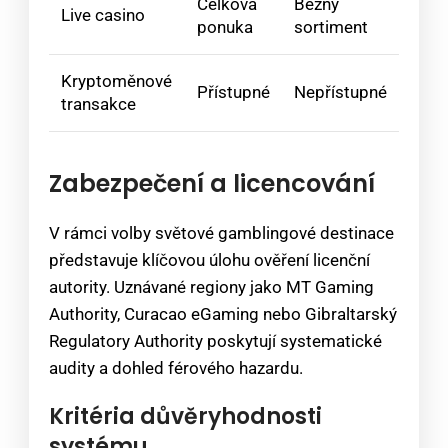
Celková
Běžný
Live casino
ponuka
sortiment
Kryptoměnové
Přístupné
Nepřístupné
transakce
Zabezpečení a licencování
V rámci volby světové gamblingové destinace
představuje klíčovou úlohu ověření licenční
autority. Uznávané regiony jako MT Gaming
Authority, Curacao eGaming nebo Gibraltarský
Regulatory Authority poskytují systematické
audity a dohled férového hazardu.
Kritéria důvěryhodnosti
systému