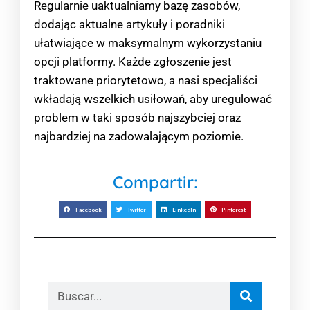
Regularnie uaktualniamy bazę zasobów,
dodając aktualne artykuły i poradniki
ułatwiające w maksymalnym wykorzystaniu
opcji platformy. Każde zgłoszenie jest
traktowane priorytetowo, a nasi specjaliści
wkładają wszelkich usiłowań, aby uregulować
problem w taki sposób najszybciej oraz
najbardziej na zadowalającym poziomie.
Compartir:
Facebook
Twitter
LinkedIn
Pinterest