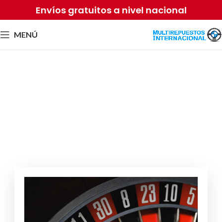
Envíos gratuitos a nivel nacional
MENÚ
Zet Kasyno – Państwa Brama
do Świata Doskonałej
Rozrywki Sieciowej
Por
Equipo2 Sense
febrero 23, 2026