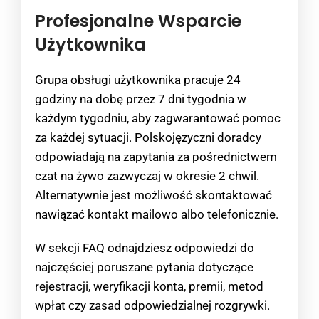
Profesjonalne Wsparcie
Użytkownika
Grupa obsługi użytkownika pracuje 24
godziny na dobę przez 7 dni tygodnia w
każdym tygodniu, aby zagwarantować pomoc
za każdej sytuacji. Polskojęzyczni doradcy
odpowiadają na zapytania za pośrednictwem
czat na żywo zazwyczaj w okresie 2 chwil.
Alternatywnie jest możliwość skontaktować
nawiązać kontakt mailowo albo telefonicznie.
W sekcji FAQ odnajdziesz odpowiedzi do
najczęściej poruszane pytania dotyczące
rejestracji, weryfikacji konta, premii, metod
wpłat czy zasad odpowiedzialnej rozgrywki.