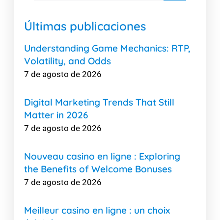
Últimas publicaciones
Understanding Game Mechanics: RTP,
Volatility, and Odds
7 de agosto de 2026
Digital Marketing Trends That Still
Matter in 2026
7 de agosto de 2026
Nouveau casino en ligne : Exploring
the Benefits of Welcome Bonuses
7 de agosto de 2026
Meilleur casino en ligne : un choix