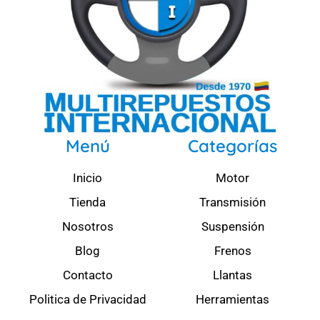
Menú
Categorías
Inicio
Motor
Tienda
Transmisión
Nosotros
Suspensión
Blog
Frenos
Contacto
Llantas
Politica de Privacidad
Herramientas