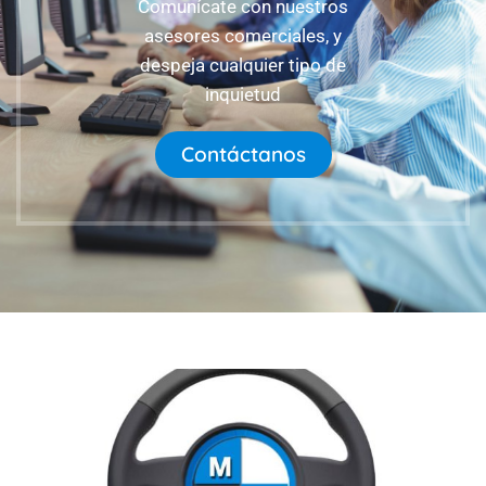
Comunícate con nuestros
asesores comerciales, y
despeja cualquier tipo de
inquietud
Contáctanos