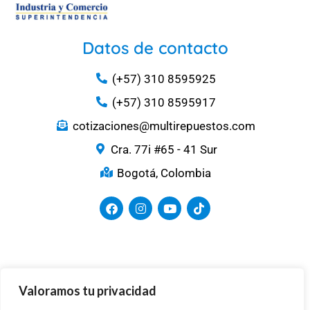
Datos de contacto
(+57) 310 8595925
(+57) 310 8595917
cotizaciones@multirepuestos.com
Cra. 77i #65 - 41 Sur
Bogotá, Colombia
Medios de Pago
Valoramos tu privacidad