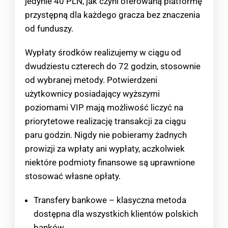
jedynie 40 PLN, jak czyni oferowaną platformę
przystępną dla każdego gracza bez znaczenia
od funduszy.
Wypłaty środków realizujemy w ciągu od
dwudziestu czterech do 72 godzin, stosownie
od wybranej metody. Potwierdzeni
użytkownicy posiadający wyższymi
poziomami VIP mają możliwość liczyć na
priorytetowe realizację transakcji za ciągu
paru godzin. Nigdy nie pobieramy żadnych
prowizji za wpłaty ani wypłaty, aczkolwiek
niektóre podmioty finansowe są uprawnione
stosować własne opłaty.
Transfery bankowe – klasyczna metoda
dostępna dla wszystkich klientów polskich
banków