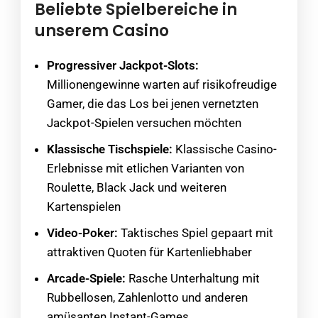
Beliebte Spielbereiche in
unserem Casino
Progressiver Jackpot-Slots:
Millionengewinne warten auf risikofreudige
Gamer, die das Los bei jenen vernetzten
Jackpot-Spielen versuchen möchten
Klassische Tischspiele:
Klassische Casino-
Erlebnisse mit etlichen Varianten von
Roulette, Black Jack und weiteren
Kartenspielen
Video-Poker:
Taktisches Spiel gepaart mit
attraktiven Quoten für Kartenliebhaber
Arcade-Spiele:
Rasche Unterhaltung mit
Rubbellosen, Zahlenlotto und anderen
amüsanten Instant-Games