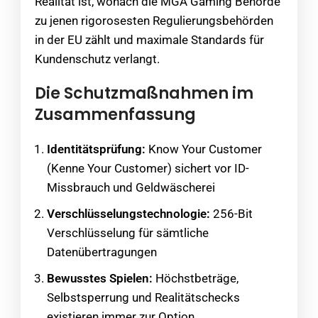
Realität ist, wonach die MGA Gaming Behörde
zu jenen rigorosesten Regulierungsbehörden
in der EU zählt und maximale Standards für
Kundenschutz verlangt.
Die Schutzmaßnahmen im
Zusammenfassung
Identitätsprüfung:
Know Your Customer
(Kenne Your Customer) sichert vor ID-
Missbrauch und Geldwäscherei
Verschlüsselungstechnologie:
256-Bit
Verschlüsselung für sämtliche
Datenübertragungen
Bewusstes Spielen:
Höchstbeträge,
Selbstsperrung und Realitätschecks
existieren immer zur Option