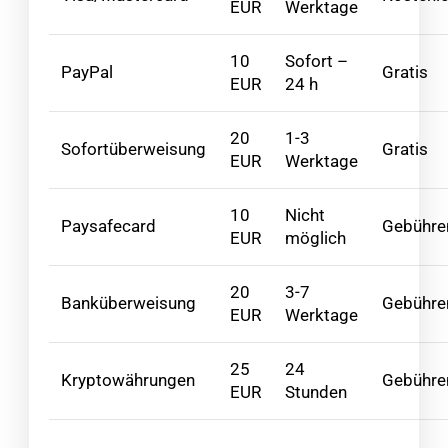
EUR
Werktage
10
Sofort –
PayPal
Gratis
EUR
24 h
20
1-3
Sofortüberweisung
Gratis
EUR
Werktage
10
Nicht
Paysafecard
Gebühren
EUR
möglich
20
3-7
Banküberweisung
Gebühren
EUR
Werktage
25
24
Kryptowährungen
Gebühren
EUR
Stunden