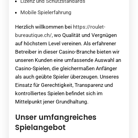
Lizenz und Schutzstandards
Mobile Spielerfahrung
Herzlich willkommen bei
https://roulet-
bureautique.ch/
, wo Qualität und Vergnügen
auf höchstem Level vereinen. Als erfahrener
Betreiber in dieser Casino-Branche bieten wir
unseren Kunden eine umfassende Auswahl an
Casino-Spielen, die gleichermaßen Anfänger
als auch geübte Spieler überzeugen. Unseres
Einsatz für Gerechtigkeit, Transparenz und
kontrolliertes Spielen befindet sich im
Mittelpunkt jener Grundhaltung.
Unser umfangreiches
Spielangebot