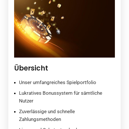
Übersicht
Unser umfangreiches Spielportfolio
Lukratives Bonussystem für sämtliche
Nutzer
Zuverlässige und schnelle
Zahlungsmethoden