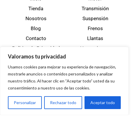
Tienda
Transmisión
Nosotros
Suspensión
Blog
Frenos
Contacto
Llantas
Politica de Privacidad
Herramientas
Valoramos tu privacidad
Usamos cookies para mejorar su experiencia de navegación,
mostrarle anuncios o contenidos personalizados y analizar
Datos de contacto
nuestro tráfico. Al hacer clic en “Aceptar todo” usted da su
consentimiento a nuestro uso de las cookies.
(+57) 310 8595925
(+57) 310 8595917
Personalizar
Rechazar todo
Aceptar todo
cotizaciones@multirepuestos.com
Cra. 77i #65 - 41 Sur
Bogotá, Colombia