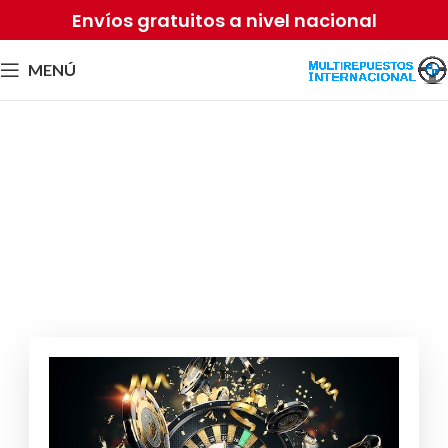
Envíos gratuitos a nivel nacional
MENÚ
Găsiți Lumea MegaBlock:
Îndrumarul Total al
Platformei Nostru de Cazinou
Por
Equipo2 Sense
abril 9, 2026