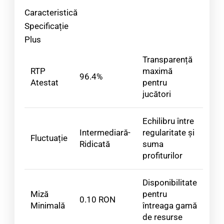
Caracteristică
Specificație
Plus
Transparență
RTP
maximă
96.4%
Atestat
pentru
jucători
Echilibru între
Intermediară-
regularitate și
Fluctuație
Ridicată
suma
profiturilor
Disponibilitate
Miză
pentru
0.10 RON
Minimală
întreaga gamă
de resurse