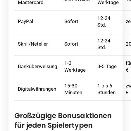
Mastercard
Werktage
12-24
PayPal
Sofort
ze
Std.
12-24
Skrill/Neteller
Sofort
20
Std.
1-3
fü
Banküberweisung
3-5 Tage
Werktage
€
15-30
1 bis 6
zw
Digitalwährungen
Minuten
Stunden
€
Großzügige Bonusaktionen
für jeden Spielertypen