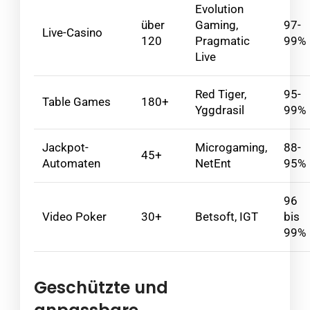
Evolution
über
Gaming,
97-
Live-Casino
120
Pragmatic
99%
Live
Red Tiger,
95-
Table Games
180+
Yggdrasil
99%
Jackpot-
Microgaming,
88-
45+
Automaten
NetEnt
95%
96
Video Poker
30+
Betsoft, IGT
bis
99%
Geschützte und