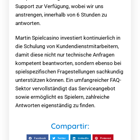
Support zur Verfügung, wobei wir uns
anstrengen, innerhalb von 6 Stunden zu
antworten.
Martin Spielcasino investiert kontinuierlich in
die Schulung von Kundendienstmitarbeitern,
damit diese nicht nur technische Anfragen
kompetent beantworten, sondern ebenso bei
spielspezifischen Fragestellungen sachkundig
unterstützen können. Ein umfangreicher FAQ-
Sektor vervollständigt das Serviceangebot
sowie ermöglicht es Spielern, zahlreiche
Antworten eigenständig zu finden.
Compartir:
Facebook
Twitter
LinkedIn
Pinterest