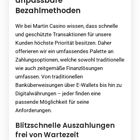
anpassbare
Bezahlmethoden
Wir bei Martin Casino wissen, dass schnelle
und geschützte Transaktionen für unsere
Kunden höchste Priorität besitzen. Daher
offerieren wir ein umfassendes Palette an
Zahlungsoptionen, welche sowohl traditionelle
wie auch zeitgemäße Finanzlösungen
umfassen. Von traditionellen
Banküberweisungen über E-Wallets bis hin zu
Digitalwährungen – jeder finden eine
passende Möglichkeit für seine
Anforderungen.
Blitzschnelle Auszahlungen
frei von Wartezeit