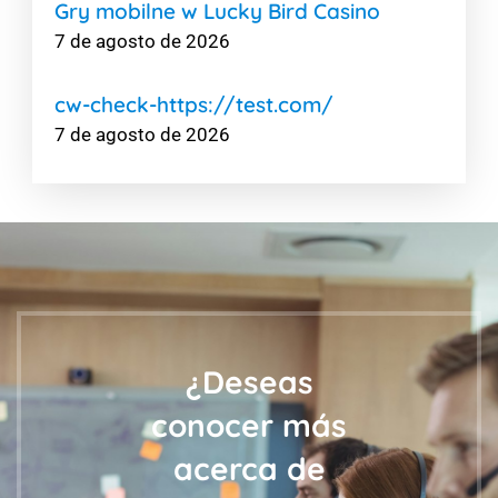
Gry mobilne w Lucky Bird Casino
7 de agosto de 2026
cw-check-https://test.com/
7 de agosto de 2026
¿Deseas
conocer más
acerca de