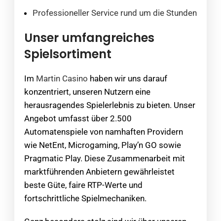
Professioneller Service rund um die Stunden
Unser umfangreiches
Spielsortiment
Im
Martin Casino
haben wir uns darauf
konzentriert, unseren Nutzern eine
herausragendes Spielerlebnis zu bieten. Unser
Angebot umfasst über 2.500
Automatenspiele von namhaften Providern
wie NetEnt, Microgaming, Play’n GO sowie
Pragmatic Play. Diese Zusammenarbeit mit
marktführenden Anbietern gewährleistet
beste Güte, faire RTP-Werte und
fortschrittliche Spielmechaniken.