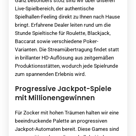
Ganz besonders stolz sind wir über unseren
Live-Spielbereich, der authentische
Spielhallen-Feeling direkt zu Ihnen nach Hause
bringt. Erfahrene Dealer leiten rund um die
Stunde Spieltische für Roulette, Blackjack,
Baccarat sowie verschiedene Poker-
Varianten. Die Streamübertragung findet statt
in brillanter HD-Auflösung aus zeitgemäßen
Produktionsstätten, wodurch jede Spielrunde
zum spannenden Erlebnis wird.
Progressive Jackpot-Spiele
mit Millionengewinnen
Für Zocker mit hohen Träumen halten wir eine
beeindruckende Palette an progressiven
Jackpot-Automaten bereit. Diese Games sind