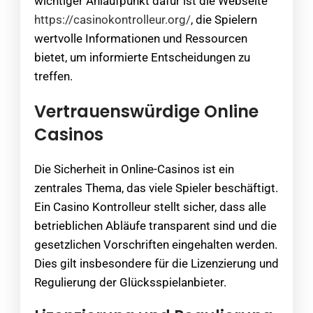
wichtiger Anlaufpunkt dafür ist die Webseite
https://casinokontrolleur.org/
, die Spielern
wertvolle Informationen und Ressourcen
bietet, um informierte Entscheidungen zu
treffen.
Vertrauenswürdige Online
Casinos
Die Sicherheit in Online-Casinos ist ein
zentrales Thema, das viele Spieler beschäftigt.
Ein Casino Kontrolleur stellt sicher, dass alle
betrieblichen Abläufe transparent sind und die
gesetzlichen Vorschriften eingehalten werden.
Dies gilt insbesondere für die Lizenzierung und
Regulierung der Glücksspielanbieter.