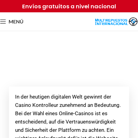
Envíos gratuitos a nivel nacional
MENÚ
uncategorized
Por
Equipo2 Sense
julio 7, 2026
In der heutigen digitalen Welt gewinnt der
Casino Kontrolleur zunehmend an Bedeutung.
Bei der Wahl eines Online-Casinos ist es
entscheidend, auf die Vertrauenswürdigkeit
und Sicherheit der Plattform zu achten. Ein