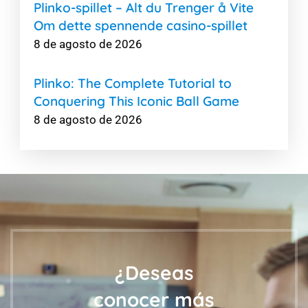
Plinko-spillet – Alt du Trenger å Vite
Om dette spennende casino-spillet
8 de agosto de 2026
Plinko: The Complete Tutorial to
Conquering This Iconic Ball Game
8 de agosto de 2026
¿Deseas
conocer más