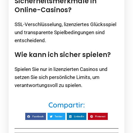
Sicherheitsmerkmale in
Online-Casinos?
SSL-Verschlüsselung, lizenziertes Glücksspiel
und transparente Spielbedingungen sind
entscheidend.
Wie kann ich sicher spielen?
Spielen Sie nur in lizenzierten Casinos und
setzen Sie sich persönliche Limits, um
verantwortungsvoll zu spielen.
Compartir:
Facebook
Twitter
LinkedIn
Pinterest