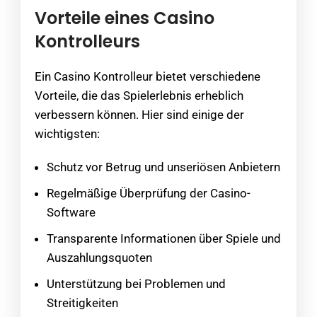
Vorteile eines Casino
Kontrolleurs
Ein Casino Kontrolleur bietet verschiedene
Vorteile, die das Spielerlebnis erheblich
verbessern können. Hier sind einige der
wichtigsten:
Schutz vor Betrug und unseriösen Anbietern
Regelmäßige Überprüfung der Casino-
Software
Transparente Informationen über Spiele und
Auszahlungsquoten
Unterstützung bei Problemen und
Streitigkeiten