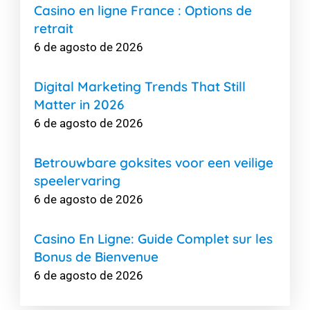
Casino en ligne France : Options de
retrait
6 de agosto de 2026
Digital Marketing Trends That Still
Matter in 2026
6 de agosto de 2026
Betrouwbare goksites voor een veilige
speelervaring
6 de agosto de 2026
Casino En Ligne: Guide Complet sur les
Bonus de Bienvenue
6 de agosto de 2026