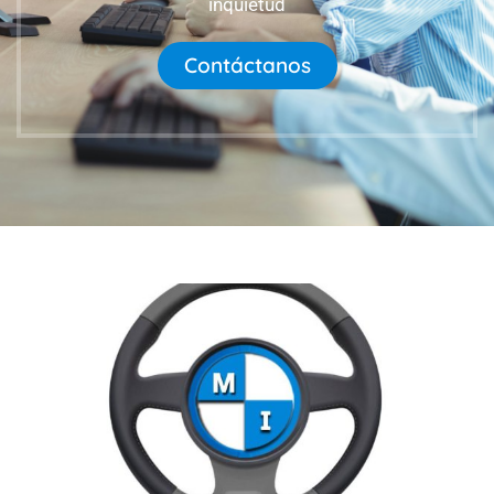
inquietud
Contáctanos