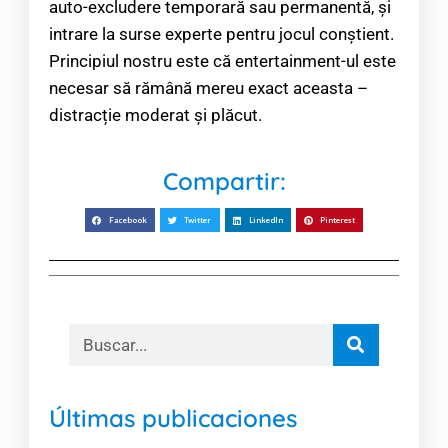
auto-excludere temporară sau permanentă, și
intrare la surse experte pentru jocul conștient.
Principiul nostru este că entertainment-ul este
necesar să rămână mereu exact aceasta –
distracție moderat și plăcut.
Compartir:
Facebook
Twitter
LinkedIn
Pinterest
Últimas publicaciones