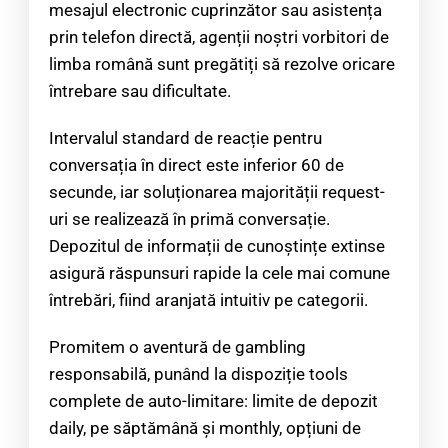
mesajul electronic cuprinzător sau asistența
prin telefon directă, agenții noștri vorbitori de
limba română sunt pregătiți să rezolve oricare
întrebare sau dificultate.
Intervalul standard de reacție pentru
conversația în direct este inferior 60 de
secunde, iar soluționarea majorității request-
uri se realizează în primă conversație.
Depozitul de informații de cunoștințe extinse
asigură răspunsuri rapide la cele mai comune
întrebări, fiind aranjată intuitiv pe categorii.
Promitem o aventură de gambling
responsabilă, punând la dispoziție tools
complete de auto-limitare: limite de depozit
daily, pe săptămână și monthly, opțiuni de