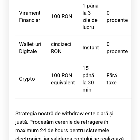
1 până
Virament
la 3
0
100 RON
Financiar
zile de
procente
lucru
Wallet-uri
cincizeci
0
Instant
Digitale
RON
procente
15
100 RON
până
Fără
Crypto
equivalent
la 30
taxe
min
Strategia nostră de withdraw este clară și
justă. Procesăm cererile de retragere în
maximum 24 de hours pentru sistemele
electronice, iar validarea contului se realizează